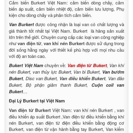
Cảm biến Burkert Việt Nam: cảm biến dòng chảy, cảm
biến áp suất, cảm biến nhiệt độ, cảm biến lưu lượng, Phụ
kiện cho dòng chảy và phân tích cảm biến.
Van Burkert
được công nhận là loại van có chất lượng và
giá thành tốt nhất tại Việt Nam. Burkert là hãng sản xuất
lớn trên thế giới. Chuyên cung cấp các loại van công nghiệp
như
van điện từ
,
van khí nén Burkert
được sử dụng trong
đời sống hằng ngày với thiết kế phù hợp với mọi nhu cầu
với độ an toàn cao.
Bukert Việt Nam
chuyên về:
Van điện từ Bukert
, Van khí
nén Bukert, van thủy lực Bukert, Van bi Bukert,
Van bướm
Bukert
, Disc van Bukert,
Van điều khiển Bukert
,
Van đảo
Bukert, Bộ phận giảm thanh Bukert,
Cuộn coil van
Bukert
…
Đại Lý Burkert tại Việt Nam
Van điện từ Burkert
Việt Nam: van khí nén Burkert , van
điều khiển áp suất Burkert ,Van điện từ điều khiển bằng khí
nén Burkert, van điện từ điện điều khiển bằng động cơ
Burkert, van điện từ vận hành bằng tay Burkert, Van kiểm