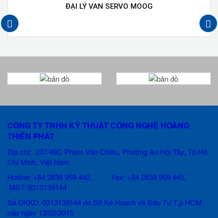
ĐẠI LÝ VAN SERVO MOOG
next
prev
CÔNG TY TNHH KỸ THUẬT CÔNG NGHỆ HOÀNG
THIÊN PHÁT
Địa chỉ: 237/49C Phạm Văn Chiêu
, Phường An Hội Tây, Tp.Hồ
Chí Minh, Việt Nam
Hotline: +84 2838 959 442, Fax: +84 2838 959 443,
MST: 0313139144
Số ĐKKD: 0313139144 do Sở Kế Hoạch và Đầu Tư T.p HCM
cấp ngày 13/02/2015