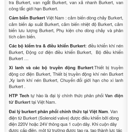
tra Burkert, van ngắt Burkert, van xả nhanh Burkert, van
công tắc giới hạn Burkert.
Cảm biến Burkert
Việt Nam : cảm biến dòng chảy Burkert,
cảm biến áp suất Burkert, cảm biến nhiệt độ Burkert, cảm
biến lưu lượng Burkert, Phụ kiện cho dòng chảy và phân
tích cảm biến.
Các bộ kiểm tra & điều khiển
Burkert
: điều khiển khí nén
Burkert, Động cơ điện điều khiển Burkert, Bộ điều khiển
Burkert …
Xi lanh và các bộ truyền động
Burkert
:Thiết bị truyền
động cơ điện Burkert, Thiết bị truyền động khí nén Burkert
,Xy lanh khí nén Burkert, Chuyển đổi giới hạn cho xi lanh
Burkert .
HTP Tech
tự hào là đại lý chính thức phân phối
Van điện
từ Burkert
tại Việt Nam.
Đai lý burkert phân phối chính thức tại Việt Nam
. Van
điện từ Burkert (Solenoid valve) được điều khiển bởi dòng
điện 220V hoặc 24V thông qua 1 cuộn dây. Khi cuộn dây
được cấp điện, một từ trường được tạo ra, tạo thành lực tác