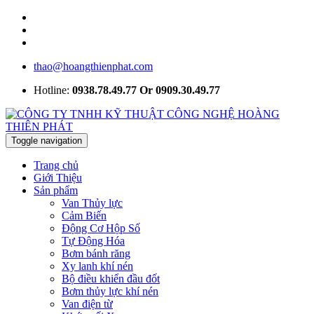
thao@hoangthienphat.com
Hotline:
0938.78.49.77 Or 0909.30.49.77
Toggle navigation
Trang chủ
Giới Thiệu
Sản phẩm
Van Thủy lực
Cảm Biến
Động Cơ Hộp Số
Tự Động Hóa
Bơm bánh răng
Xy lanh khí nén
Bộ điều khiển đầu đốt
Bơm thủy lực khí nén
Van điện từ