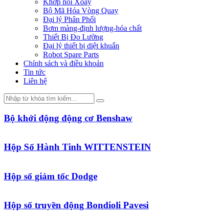
Khớp nối Xoay
Bộ Mã Hóa Vòng Quay
Đại lý Phân Phối
Bơm màng-định lượng-hóa chất
Thiết Bị Đo Lường
Đại lý thiết bị diệt khuẩn
Robot Spare Parts
Chính sách và điều khoản
Tin tức
Liên hệ
Bộ khởi động động cơ Benshaw
Hộp Số Hành Tinh WITTENSTEIN
Hộp số giảm tốc Dodge
Hộp số truyền động Bondioli Pavesi