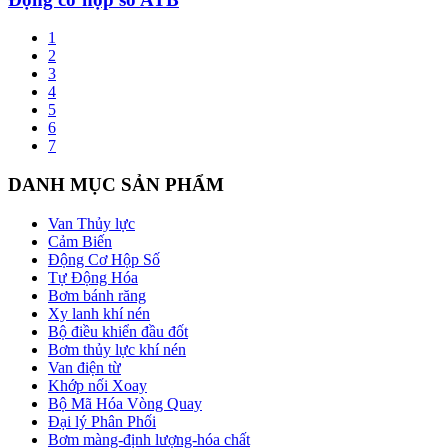
1
2
3
4
5
6
7
DANH MỤC SẢN PHẨM
Van Thủy lực
Cảm Biến
Động Cơ Hộp Số
Tự Động Hóa
Bơm bánh răng
Xy lanh khí nén
Bộ điều khiển đầu đốt
Bơm thủy lực khí nén
Van điện từ
Khớp nối Xoay
Bộ Mã Hóa Vòng Quay
Đại lý Phân Phối
Bơm màng-định lượng-hóa chất