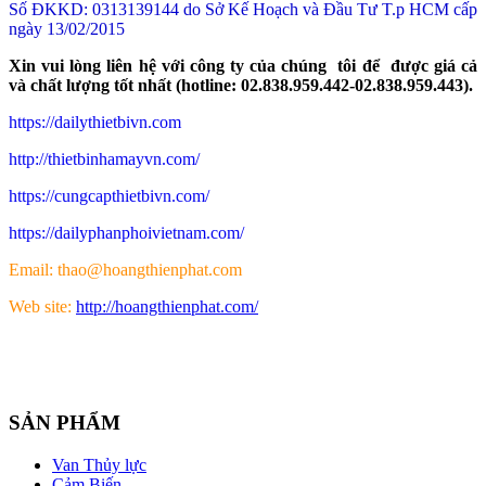
Số ĐKKD: 0313139144 do Sở Kế Hoạch và Đầu Tư T.p HCM cấp
ngày 13/02/2015
Xin vui lòng liên hệ với công ty của chúng tôi để được giá cả
và chất lượng tốt nhất (hotline: 02.838.959.442-02.838.959.443).
https://dailythietbivn.com
http://thietbinhamayvn.com/
https://cungcapthietbivn.com/
https://dailyphanphoivietnam.com/
Email: thao@hoangthienphat.com
Web site:
http://hoangthienphat.com/
SẢN PHẨM
Van Thủy lực
Cảm Biến