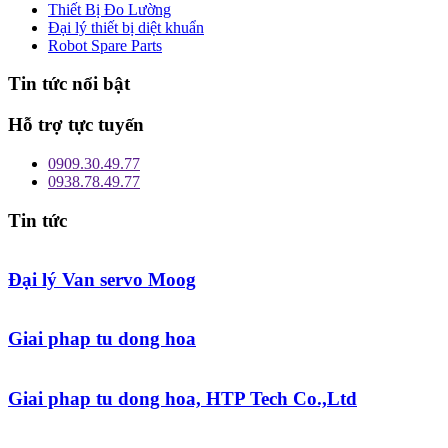
Thiết Bị Đo Lường
Đại lý thiết bị diệt khuẩn
Robot Spare Parts
Tin tức nổi bật
Hỗ trợ tực tuyến
0909.30.49.77
0938.78.49.77
Tin tức
Đại lý Van servo Moog
Giai phap tu dong hoa
Giai phap tu dong hoa, HTP Tech Co.,Ltd