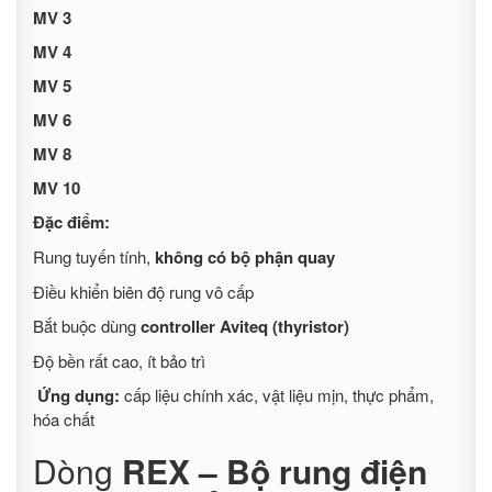
MV 3
MV 4
MV 5
MV 6
MV 8
MV 10
Đặc điểm:
Rung tuyến tính,
không có bộ phận quay
Điều khiển biên độ rung vô cấp
Bắt buộc dùng
controller Aviteq (thyristor)
Độ bền rất cao, ít bảo trì
Ứng dụng:
cấp liệu chính xác, vật liệu mịn, thực phẩm,
hóa chất
Dòng
REX – Bộ rung điện