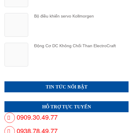
Bộ điều khiển servo Kollmorgen
Động Cơ DC Không Chổi Than ElectroCraft
TIN TỨC NỔI BẬT
HỖ TRỢ TỰC TUYẾN
0909.30.49.77
0938.78.49.77