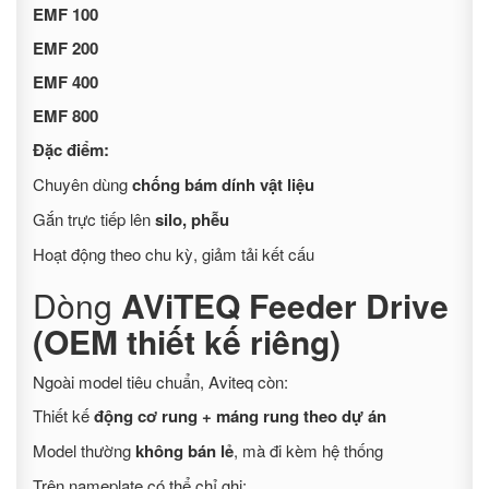
EMF 100
EMF 200
EMF 400
EMF 800
Đặc điểm:
Chuyên dùng
chống bám dính vật liệu
Gắn trực tiếp lên
silo, phễu
Hoạt động theo chu kỳ, giảm tải kết cấu
Dòng
AViTEQ Feeder Drive
(OEM thiết kế riêng)
Ngoài model tiêu chuẩn, Aviteq còn:
Thiết kế
động cơ rung + máng rung theo dự án
Model thường
không bán lẻ
, mà đi kèm hệ thống
Trên nameplate có thể chỉ ghi: