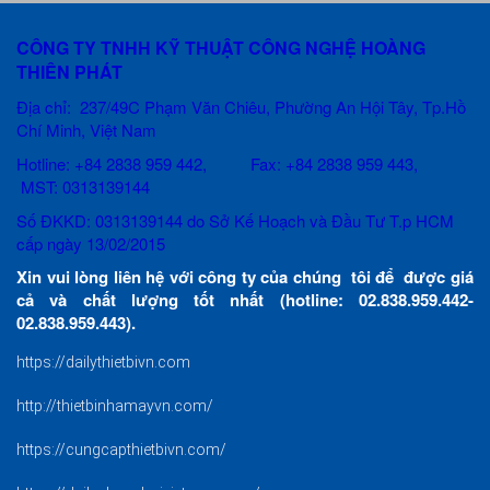
CÔNG TY TNHH KỸ THUẬT CÔNG NGHỆ HOÀNG
THIÊN PHÁT
Địa chỉ: 237/49C Phạm Văn Chiêu
, Phường An Hội Tây, Tp.Hồ
Chí Minh, Việt Nam
Hotline: +84 2838 959 442, Fax: +84 2838 959 443,
MST: 0313139144
Số ĐKKD: 0313139144 do Sở Kế Hoạch và Đầu Tư T.p HCM
cấp ngày 13/02/2015
Xin vui lòng liên hệ với công ty của chúng tôi để được giá
cả và chất lượng tốt nhất (hotline: 02.838.959.442-
02.838.959.443).
https://dailythietbivn.com
http://thietbinhamayvn.com/
https://cungcapthietbivn.com/