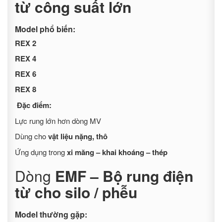
từ công suất lớn
Model phổ biến:
REX 2
REX 4
REX 6
REX 8
Đặc điểm:
Lực rung lớn hơn dòng MV
Dùng cho
vật liệu nặng, thô
Ứng dụng trong
xi măng – khai khoáng – thép
Dòng
EMF – Bộ rung điện
từ cho silo / phễu
Model thường gặp: