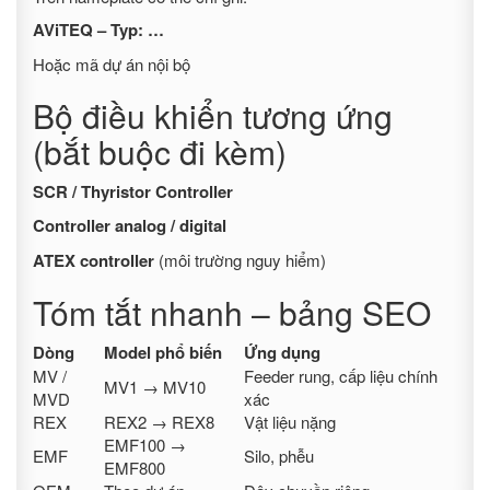
AViTEQ – Typ: …
Hoặc mã dự án nội bộ
Bộ điều khiển tương ứng
(bắt buộc đi kèm)
SCR / Thyristor Controller
Controller analog / digital
ATEX controller
(môi trường nguy hiểm)
Tóm tắt nhanh – bảng SEO
Dòng
Model phổ biến
Ứng dụng
MV /
Feeder rung, cấp liệu chính
MV1 → MV10
MVD
xác
REX
REX2 → REX8
Vật liệu nặng
EMF100 →
EMF
Silo, phễu
EMF800