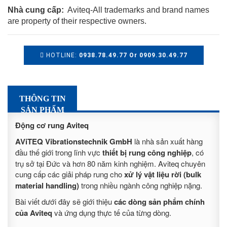
Nhà cung cấp:
Aviteq-All trademarks and brand names
are property of their respective owners.
HOTLINE:
0938.78.49.77 Or 0909.30.49.77
THÔNG TIN
SẢN PHẨM
Động cơ rung Aviteq
AViTEQ Vibrationstechnik GmbH
là nhà sản xuất hàng
đầu thế giới trong lĩnh vực
thiết bị rung công nghiệp
, có
trụ sở tại Đức và hơn 80 năm kinh nghiệm. Aviteq chuyên
cung cấp các giải pháp rung cho
xử lý vật liệu rời (bulk
material handling)
trong nhiều ngành công nghiệp nặng.
Bài viết dưới đây sẽ giới thiệu
các dòng sản phẩm chính
của Aviteq
và ứng dụng thực tế của từng dòng.