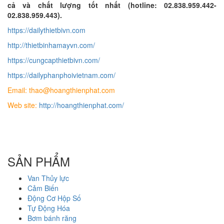
cả và chất lượng tốt nhất (hotline: 02.838.959.442-
02.838.959.443).
https://dailythietbivn.com
http://thietbinhamayvn.com/
https://cungcapthietbivn.com/
https://dailyphanphoivietnam.com/
Email: thao@hoangthienphat.com
Web site:
http://hoangthienphat.com/
SẢN PHẨM
Van Thủy lực
Cảm Biến
Động Cơ Hộp Số
Tự Động Hóa
Bơm bánh răng