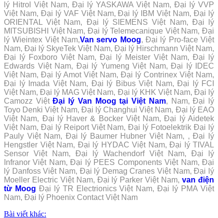
lý Hitrol Việt Nam, Đại lý YASKAWA Việt Nam, Đại lý VVP
Việt Nam, Đại lý VAF Việt Nam, Đại lý IBM Việt Nam, Đại lý
ORIENTAL Việt Nam, Đại lý SIEMENS Việt Nam, Đại lý
MITSUBISHI Việt Nam, Đại lý Telemecanique Việt Nam, Đại
lý Wieintex Việt Nam,
Van servo Moog
, Đại lý Pro-face Việt
Nam, Đại lý SkyeTek Việt Nam, Đại lý Hirschmann Việt Nam,
Đại lý Foxboro Việt Nam, Đại lý Meister Việt Nam, Đại lý
Edwards Việt Nam, Đại lý Yumeng Việt Nam, Đại lý IDEC
Việt Nam, Đại lý Amot Việt Nam, Đại lý Contrinex Việt Nam,
Đại lý Imada Việt Nam, Đại lý Bibus Việt Nam, Đại lý FCI
Việt Nam, Đại lý MAG Việt Nam, Đại lý KHK Việt Nam, Đại lý
Camozz Việt
Đại lý Van Moog tại Việt Nam
, Nam, Đại lý
Toyo Denki Việt Nam, Đại lý Changhui Việt Nam, Đại lý EAO
Việt Nam, Đại lý Haver & Bocker Việt Nam, Đại lý Aidetek
Việt Nam, Đại lý Reiport Việt Nam, Đại lý Fotoelektrik Đại lý
Pauly Việt Nam, Đại lý Baumer Hubner Việt Nam, , Đại lý
Hengstler Việt Nam, Đại lý HYDAC Việt Nam, Đại lý TIVAL
Sensor Việt Nam, Đại lý Wachendorf Việt Nam, Đại lý
Infranor Việt Nam, Đại lý PEES Components Việt Nam, Đại
lý Danfoss Việt Nam, Đại lý Demag Cranes Việt Nam, Đại lý
Moeller Electric Việt Nam, Đại lý Parker Việt Nam,
van điện
từ Moog
Đại lý TR Electrionics Việt Nam, Đại lý PMA Việt
Nam, Đại lý Phoenix Contact Việt Nam
Bài viết khác: