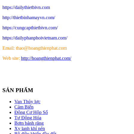
https://dailythietbivn.com
http://thietbinhamayvn.com/
https://cungcapthietbivn.com/
https://dailyphanphoivietnam.com/
Email: thao@hoangthienphat.com
Web site:
http://hoangthienphat.com/
SẢN PHẨM
Van Thủy lực
Cảm Biến
Động Cơ Hộp Số
Tự Động Hóa
Bơm bánh răng
Xy lanh khí nén
Bộ điều khiển đầu đốt