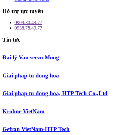
Hỗ trợ tực tuyến
0909.30.49.77
0938.78.49.77
Tin tức
Đại lý Van servo Moog
Giai phap tu dong hoa
Giai phap tu dong hoa, HTP Tech Co.,Ltd
Krohne VietNam
Gefran VietNam-HTP Tech