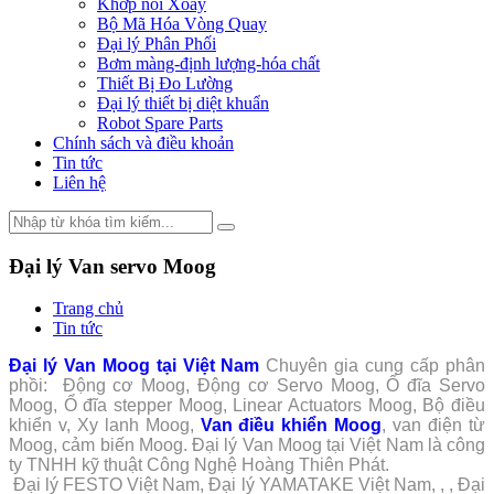
Khớp nối Xoay
Bộ Mã Hóa Vòng Quay
Đại lý Phân Phối
Bơm màng-định lượng-hóa chất
Thiết Bị Đo Lường
Đại lý thiết bị diệt khuẩn
Robot Spare Parts
Chính sách và điều khoản
Tin tức
Liên hệ
Đại lý Van servo Moog
Trang chủ
Tin tức
Đại lý Van Moog tại Việt Nam
Chuyên gia cung cấp phân
phồi: Động cơ Moog, Động cơ Servo Moog, Ổ đĩa Servo
Moog, Ổ đĩa stepper Moog, Linear Actuators Moog, Bộ điều
khiển v, Xy lanh Moog,
Van điều khiển Moog
, van điện từ
Moog, cảm biến Moog. Đại lý Van Moog tại Việt Nam là công
ty TNHH kỹ thuật Công Nghệ Hoàng Thiên Phát.
Đại lý FESTO Việt Nam, Đại lý YAMATAKE Việt Nam, , , Đại