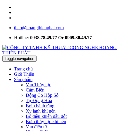
thao@hoangthienphat.com
Hotline:
0938.78.49.77 Or 0909.30.49.77
Toggle navigation
Trang chủ
Giới Thiệu
Sản phẩm
Van Thủy lực
Cảm Biến
Động Cơ Hộp Số
Tự Động Hóa
Bơm bánh răng
Xy lanh khí nén
Bộ điều khiển đầu đốt
Bơm thủy lực khí nén
Van điện từ