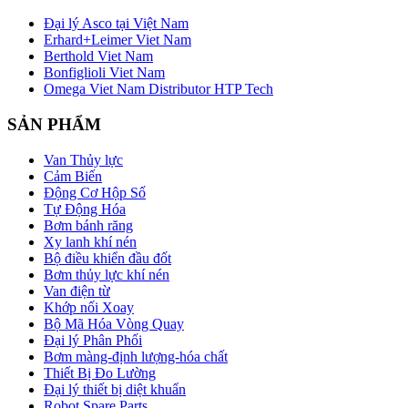
Đại lý Asco tại Việt Nam
Erhard+Leimer Viet Nam
Berthold Viet Nam
Bonfiglioli Viet Nam
Omega Viet Nam Distributor HTP Tech
SẢN PHẨM
Van Thủy lực
Cảm Biến
Động Cơ Hộp Số
Tự Động Hóa
Bơm bánh răng
Xy lanh khí nén
Bộ điều khiển đầu đốt
Bơm thủy lực khí nén
Van điện từ
Khớp nối Xoay
Bộ Mã Hóa Vòng Quay
Đại lý Phân Phối
Bơm màng-định lượng-hóa chất
Thiết Bị Đo Lường
Đại lý thiết bị diệt khuẩn
Robot Spare Parts