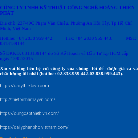
CÔNG TY TNHH KỸ THUẬT CÔNG NGHỆ HOÀNG THIÊN
PHÁT
Địa chỉ: 237/49C Phạm Văn Chiêu
, Phường An Hội Tây, Tp.Hồ Chí
Minh, Việt Nam
Hotline: +84 2838 959 442, Fax: +84 2838 959 443, MST:
0313139144
Số ĐKKD: 0313139144 do Sở Kế Hoạch và Đầu Tư T.p HCM cấp
ngày 13/02/2015
Xin vui lòng liên hệ với công ty của chúng tôi để được giá cả và
chất lượng tốt nhất (hotline: 02.838.959.442-02.838.959.443).
https://dailythietbivn.com
http://thietbinhamayvn.com/
https://cungcapthietbivn.com/
https://dailyphanphoivietnam.com/