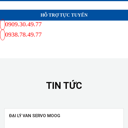
HỖ TRỢ TỰC TUYẾN
0909.30.49.77
0938.78.49.77
TIN TỨC
ĐẠI LÝ VAN SERVO MOOG