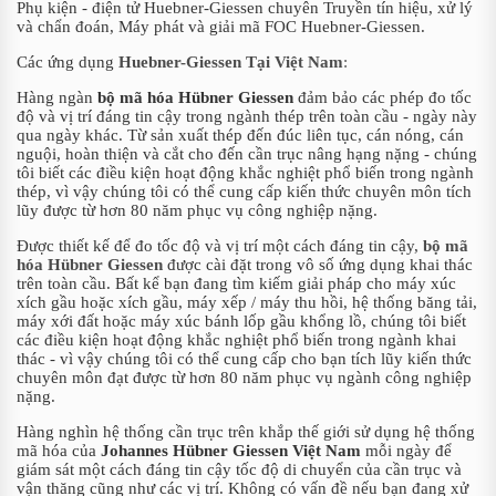
Phụ kiện - điện tử Huebner-Giessen chuyên Truyền tín hiệu, xử lý
và chẩn đoán, Máy phát và giải mã FOC Huebner-Giessen.
Các ứng dụng
Huebner-Giessen Tại Việt Nam
:
Hàng ngàn
bộ mã hóa Hübner Giessen
đảm bảo các phép đo tốc
độ và vị trí đáng tin cậy trong ngành thép trên toàn cầu - ngày này
qua ngày khác. Từ sản xuất thép đến đúc liên tục, cán nóng, cán
nguội, hoàn thiện và cắt cho đến cần trục nâng hạng nặng - chúng
tôi biết các điều kiện hoạt động khắc nghiệt phổ biến trong ngành
thép, vì vậy chúng tôi có thể cung cấp kiến ​​thức chuyên môn tích
lũy được từ hơn 80 năm phục vụ công nghiệp nặng.
Được thiết kế để đo tốc độ và vị trí một cách đáng tin cậy,
bộ mã
hóa Hübner Giessen
được cài đặt trong vô số ứng dụng khai thác
trên toàn cầu. Bất kể bạn đang tìm kiếm giải pháp cho máy xúc
xích gầu hoặc xích gầu, máy xếp / máy thu hồi, hệ thống băng tải,
máy xới đất hoặc máy xúc bánh lốp gầu khổng lồ, chúng tôi biết
các điều kiện hoạt động khắc nghiệt phổ biến trong ngành khai
thác - vì vậy chúng tôi có thể cung cấp cho bạn tích lũy kiến ​​thức
chuyên môn đạt được từ hơn 80 năm phục vụ ngành công nghiệp
nặng.
Hàng nghìn hệ thống cần trục trên khắp thế giới sử dụng hệ thống
mã hóa của
Johannes Hübner Giessen Việt Nam
mỗi ngày để
giám sát một cách đáng tin cậy tốc độ di chuyển của cần trục và
vận thăng cũng như các vị trí. Không có vấn đề nếu bạn đang xử