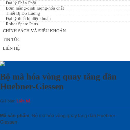
Đại lý Phân Phối
Bơm màng-định lượng-hóa chất
Thiết Bị Đo Lường
Đại lý thiết bị diệt khuẩn
Robot Spare Parts
CHÍNH SÁCH VÀ ĐIỀU KHOẢN
TIN TỨC
LIÊN HỆ
Bộ mã hóa vòng quay tăng dần
Huebner-Giessen
Giá bán:
Liên hệ
Mã sản phẩm:
Bộ mã hóa vòng quay tăng dần Huebner-
Giessen