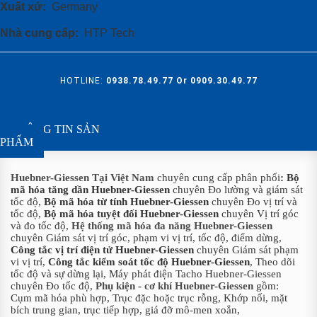
Xuất xứ:
Germany
Nhà cung cấp:
HTP Tech
HOTLINE:
0938.78.49.77 Or 0909.30.49.77
THÔNG TIN SẢN
PHẨM
Huebner-Giessen Tại Việt Nam
chuyên cung cấp phân phối
: Bộ
mã hóa tăng dần Huebner-Giessen
chuyên Đo lường và giám sát
tốc độ,
Bộ mã hóa từ tính Huebner-Giessen
chuyên Đo vị trí và
tốc độ,
Bộ mã hóa tuyệt đối Huebner-Giessen
chuyên Vị trí góc
và đo tốc độ,
Hệ thống mã hóa đa năng Huebner-Giessen
chuyên Giám sát vị trí góc, phạm vi vị trí, tốc độ, điểm dừng,
Công tắc vị trí điện tử Huebner-Giessen
chuyên Giám sát phạm
vi vị trí,
Công tắc kiểm soát tốc độ Huebner-Giessen
, Theo dõi
tốc độ và sự dừng lại, Máy phát điện Tacho Huebner-Giessen
chuyên Đo tốc độ,
Phụ kiện - cơ khí Huebner-Giessen
gồm:
Cụm mã hóa phù hợp, Trục đặc hoặc trục rỗng, Khớp nối, mặt
bích trung gian, trục tiếp hợp, giá đỡ mô-men xoắn,