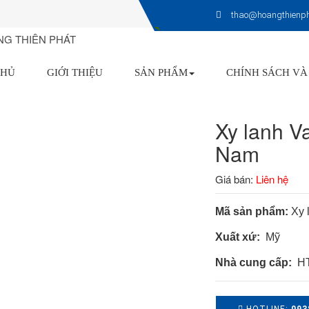
thao@hoangthienp
CHỦ
GIỚI THIỆU
SẢN PHẨM
CHÍNH SÁCH VÀ
Xy lanh V
Nam
Giá bán:
Liên hệ
Mã sản phẩm:
Xy 
Xuất xứ:
Mỹ
Nhà cung cấp:
HT