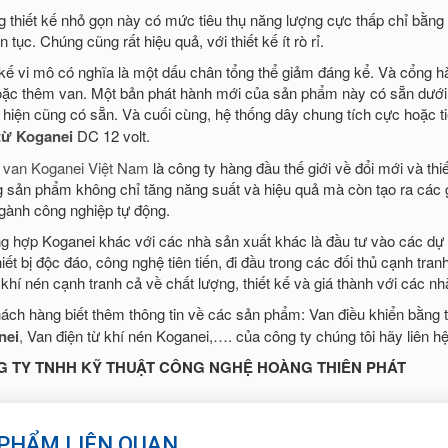
 thiết kế nhỏ gọn này có mức tiêu thụ năng lượng cực thấp chỉ bằng 
ên tục. Chúng cũng rất hiệu quả, với thiết kế ít rò rỉ.
 kế vi mô có nghĩa là một dấu chân tổng thể giảm đáng kể. Và cổng h
oặc thêm van. Một bản phát hành mới của sản phẩm này có sẵn dưới dạ
hiện cũng có sẵn. Và cuối cùng, hệ thống dây chung tích cực hoặc t
từ Koganei
DC 12 volt.
ý van Koganei Việt Nam
là công ty hàng đầu thế giới về đổi mới và thi
 sản phẩm không chỉ tăng năng suất và hiệu quả mà còn tạo ra các gi
gành công nghiệp tự động.
g hợp Koganei khác với các nhà sản xuất khác là đầu tư vào các dự á
hiết bị độc đáo, công nghệ tiên tiến, đi đầu trong các đối thủ cạnh tr
 khí nén cạnh tranh cả về chất lượng, thiết kế và giá thành với các nh
ách hàng biết thêm thông tin về các sản phẩm: Van điều khiển bằng 
nei
,
Van điện từ khí nén Koganei,…. của công ty chúng tôi hãy liên hệ 
 TY TNHH KỸ THUẬT CÔNG NGHỆ HOÀNG THIÊN PHÁT
PHẨM LIÊN QUAN