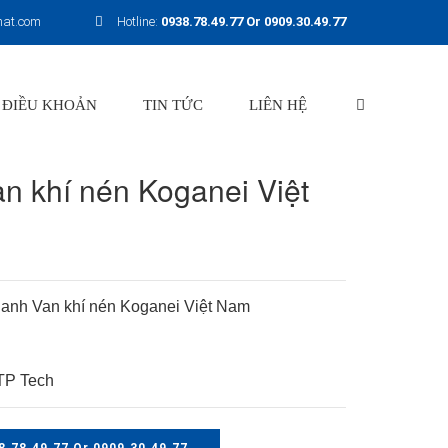
hat.com
Hotline:
0938.78.49.77 Or 0909.30.49.77
 ĐIỀU KHOẢN
TIN TỨC
LIÊN HỆ
an khí nén Koganei Việt
lanh Van khí nén Koganei Việt Nam
P Tech