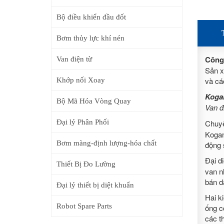
Bộ điều khiển đầu đốt
Bơm thủy lực khí nén
Công
Van điện từ
Sản xu
và cá
Khớp nối Xoay
Koga
Bộ Mã Hóa Vòng Quay
Van đ
Đại lý Phân Phối
Chuyê
Kogan
Bơm màng-định lượng-hóa chất
động 
Đại d
Thiết Bị Đo Lường
van n
bán d
Đại lý thiết bị diệt khuẩn
Hai k
Robot Spare Parts
ống c
các t