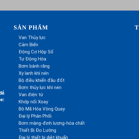
SẢN PHẨM
T
Van Thủy lực
Cảm Biến
Động Cơ Hộp Số
Tự Động Hóa
Bơm bánh răng
Xy lanh khí nén
Bộ điều khiển đầu đốt
Bơm thủy lực khí nén
để
Van điện từ
e:
Khớp nối Xoay
Bộ Mã Hóa Vòng Quay
Đại lý Phân Phối
Bơm màng-định lượng-hóa chất
Thiết Bị Đo Lường
Đại lý thiết bị diệt khuẩn