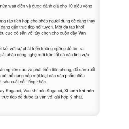
nửa watt điện và được đánh giá cho 10 triệu vòng
àng rào tích hợp cho phép người dùng dễ dàng thay
ng gắn trực tiếp nội tuyến. Một đa tạp khối
iêu cực có sẵn với tùy chọn cho cuộn dây
Van
ết kế, với sự phát triển không ngừng để tìm ra
ải pháp công nghệ mới trên tất cả các lĩnh vực
n nghiên cứu và phát triển tiên phong, để sản xuất
anh.có thể cung cấp một loạt các sản phẩm điều
à sản xuất nổi tiếng khác.
tay Koganei, Van khí nén Koganei,
Xi lanh khí nén
trực tiếp để được tư vấn với giá hợp lý nhất.