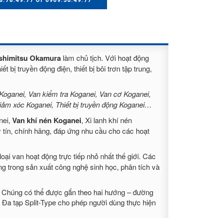
8.78.49.77 Or 0909.30.49.77
shimitsu Okamura
làm chủ tịch. Với hoạt động
 bị truyền động điện, thiết bị bôi trơn tập trung,
oganei, Van kiểm tra Koganei, Van cơ Koganei,
 giảm xóc Koganei, Thiết bị truyền động Koganei…
nei,
Van khí nén Koganei
, Xi lanh khí nén
 tín, chính hãng, đáp ứng nhu cầu cho các hoạt
loại van hoạt động trực tiếp nhỏ nhất thế giới. Các
ng trong sản xuất công nghệ sinh học, phân tích và
ây. Chúng có thể được gắn theo hai hướng – đường
Đa tạp Split-Type cho phép người dùng thực hiện