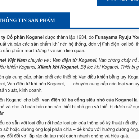
HOTLINE:
093
THÔNG TIN SẢN PHẨM
 ty Cổ phần Koganei
được thành lập 1934, do
Funayama Ryuju Yo
ất và bán các sản phẩm khí nén hệ thống, đơn vị tĩnh điện loại bỏ, thiết
c sản phẩm môi trường / vệ sinh liên quan.
nei Việt Nam
chuyên về :
Van điện từ Koganei
,
Van chống cháy nổ K
iều khiển Koganei,
Xilanh khí Koganei
, Bộ lọc khí Koganei, Thiết bị
n gia cung cấp, phân phối các thiết bị: Van điều khiển bằng tay Koga
ei, Van điện từ khí nén Koganei, …..chuyên cung cấp các loại van uy
sản xuất, kinh doanh.
iện Koganei cho biết,
van điện từ ba cổng siêu nhỏ của Koganei
là 
hỏ và nhẹ là hoàn hảo cho các thiết bị nhỏ gọn và thiết bị được sử dụ
ẫn.
iểu có sẵn với loại đầu nối hoặc loại pin của thông số kỹ thuật nối d
ơ sở hoặc đường ống loại phân chia – để khớp với hướng đường ống. 
hay đổi đối với lắp ráp đa tạp một cách nhanh chóng và hiệu quả.