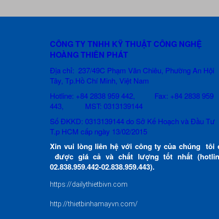
CÔNG TY TNHH KỸ THUẬT CÔNG NGHỆ
HOÀNG THIÊN PHÁT
Địa chỉ: 237/49C Phạm Văn Chiêu
, Phường An Hội
Tây, Tp.Hồ Chí Minh, Việt Nam
Hotline: +84 2838 959 442, Fax: +84 2838 959
443, MST: 0313139144
Số ĐKKD: 0313139144 do Sở Kế Hoạch và Đầu Tư
T.p HCM cấp ngày 13/02/2015
Xin vui lòng liên hệ với công ty của chúng tôi 
được giá cả và chất lượng tốt nhất (hotlin
02.838.959.442-02.838.959.443).
https://dailythietbivn.com
http://thietbinhamayvn.com/