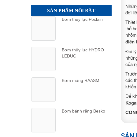
Những
SẢN PHẨM NỔI BẬT
đời li
Bơm thủy lực Poclain
Thiết
thế h
nhôm 
điện 
Bơm thủy lực HYDRO
Đại l
LEDUC
những
của n
Trườn
các t
Bơm màng RAASM
khiển
Để kh
Koga
Bơm bánh răng Besko
CÔNG
SẢN 