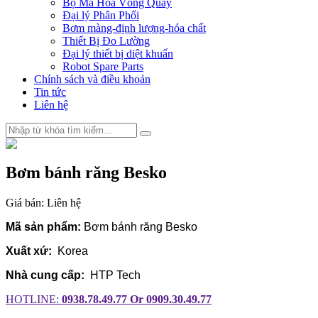
Bộ Mã Hóa Vòng Quay
Đại lý Phân Phối
Bơm màng-định lượng-hóa chất
Thiết Bị Đo Lường
Đại lý thiết bị diệt khuẩn
Robot Spare Parts
Chính sách và điều khoản
Tin tức
Liên hệ
Bơm bánh răng Besko
Giá bán:
Liên hệ
Mã sản phẩm:
Bơm bánh răng Besko
Xuất xứ:
Korea
Nhà cung cấp:
HTP Tech
HOTLINE:
0938.78.49.77 Or 0909.30.49.77