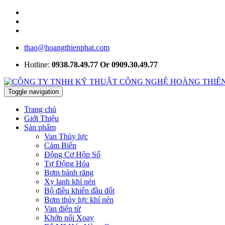
thao@hoangthienphat.com
Hotline:
0938.78.49.77 Or 0909.30.49.77
Toggle navigation
Trang chủ
Giới Thiệu
Sản phẩm
Van Thủy lực
Cảm Biến
Động Cơ Hộp Số
Tự Động Hóa
Bơm bánh răng
Xy lanh khí nén
Bộ điều khiển đầu đốt
Bơm thủy lực khí nén
Van điện từ
Khớp nối Xoay