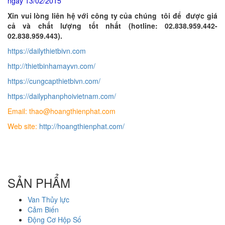
ngày 13/02/2015
Xin vui lòng liên hệ với công ty của chúng tôi để được giá
cả và chất lượng tốt nhất (hotline: 02.838.959.442-
02.838.959.443).
https://dailythietbivn.com
http://thietbinhamayvn.com/
https://cungcapthietbivn.com/
https://dailyphanphoivietnam.com/
Email: thao@hoangthienphat.com
Web site:
http://hoangthienphat.com/
SẢN PHẨM
Van Thủy lực
Cảm Biến
Động Cơ Hộp Số