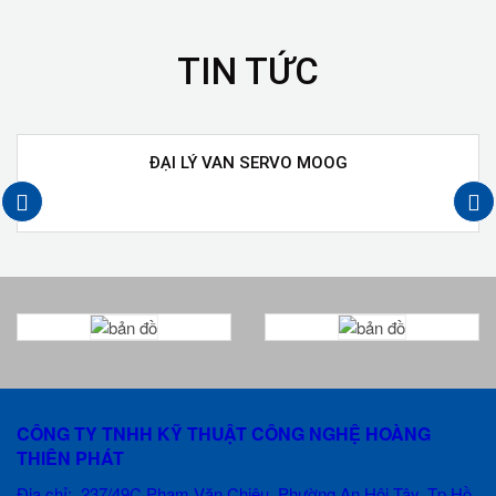
TIN TỨC
ĐẠI LÝ VAN SERVO MOOG
next
prev
CÔNG TY TNHH KỸ THUẬT CÔNG NGHỆ HOÀNG
THIÊN PHÁT
Địa chỉ: 237/49C Phạm Văn Chiêu
, Phường An Hội Tây, Tp.Hồ