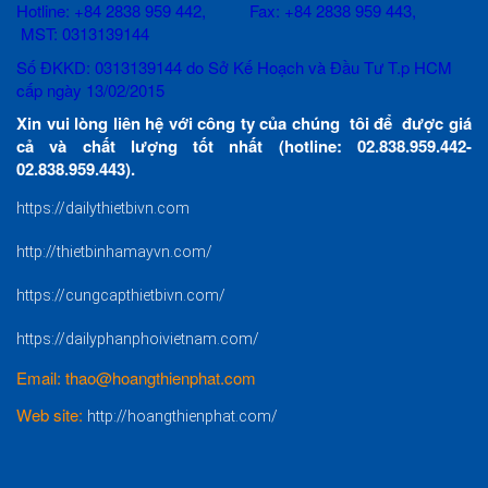
Hotline: +84 2838 959 442, Fax: +84 2838 959 443,
MST: 0313139144
Số ĐKKD: 0313139144 do Sở Kế Hoạch và Đầu Tư T.p HCM
cấp ngày 13/02/2015
Xin vui lòng liên hệ với công ty của chúng tôi để được giá
cả và chất lượng tốt nhất (hotline: 02.838.959.442-
02.838.959.443).
https://dailythietbivn.com
http://thietbinhamayvn.com/
https://cungcapthietbivn.com/
https://dailyphanphoivietnam.com/
Email: thao@hoangthienphat.com
Web site:
http://hoangthienphat.com/