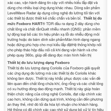
xác cao, vận hành đáng tin cậy với nhiều kiểu lắp đặt và
dùng cho nhiều loại ứng dụng khác nhau. Dòng sản phẩm
LevelWave Radar áp dụng công nghệ đo lường tối tân với
các thiết bị được thiết kế chắc chắn và bền bỉ.
Thiết bị đo
mức Foxboro HART
® TDR đầu ra dạng 2 dây dùng cho
chất lỏng và chất rắnQuét nhiễu nhanh (QNS): phần mềm
tự động loại bỏ các tín hiệu phản xạ lỗi do nhiễu động môi
trường hoặc do bám dính sản phẩmMàn hình dạng ngang
hoặc đứng phù hợp cho mọi kiểu lắp đặtHệ thống khớp nối
cho phép tháo hộp đấu nối cả khi đang vận hành và cho
phép quay 360o, giúp dễ dàng đọc màn hình hiển thị
Thiết bị đo lưu lượng dạng Foxboro
Thiết bị đo lưu lượng dạng Coriolis của Foxboro giải quyết
các ứng dụng đo lường mà các thiết bị đo Coriolis khác
không làm được. Thiết bị này khắc phục được các vấn đề
liên quan đến chất lỏng chứa khí, ống rỗng và các chất lỏng
có xu hướng dòng dao động mạnh. Thiết bị này giúp hoàn
thiện chức năng của công nghệ Coriolis, đạt cấp chính xác
cao hơn, không cần dừng quá trình, không cần đến phương
án thay thế, nhờ đó tối đa hóa lợi nhuận cho khách hàng.
Hệ thống có độ chính xác cao nhờ sử dụng bộ xử lý tín hiệu