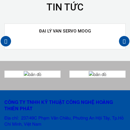
TIN TỨC
ĐẠI LÝ VAN SERVO MOOG
next
prev
CÔNG TY TNHH KỸ THUẬT CÔNG NGHỆ HOÀNG
THIÊN PHÁT
Địa chỉ: 237/49C Phạm Văn Chiêu
, Phường An Hội Tây, Tp.Hồ
Chí Minh, Việt Nam