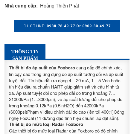
Nhà cung cấp:
Hoàng Thiên Phát
HOTLINE:
0938.78.49.77 Or 0909.30.49.77
THÔNG TIN
SẢN PHẨM
Thiết bị đo áp suất của Foxboro
cung cấp độ chính xác,
tin cậy cao trong ứng dụng đo áp suất tương đối và áp suất
tuyệt đối. Tín hiệu đầu ra dạng 4 – 20 mA, 1 – 5 Vdc hoặc
tín hiệu đầu ra chuẩn HART giúp giám sát và cấu hình từ
xa. Áp suất tuyệt đối cho phép dải đo trong khoảng 7…
21000kPa (1…3000psi), và áp suất tương đối cho phép đo
trong khoảng 0.12kPa (0.5inH2O) đến 42000kPa
(6000psi)Phạm vi điều chỉnh dải đo cao (lên tới 400:1)Công
nghệ FoxCal (11 đường đặc tính hiệu chuẩn lắp đặt sẵn).
Thiết bị đo mức loại Radar Foxboro
Các thiết bị đo mức loại Radar của Foxboro có độ chính