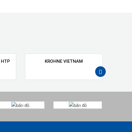
 HTP
KROHNE VIETNAM
GEFR
next