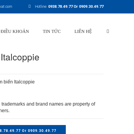
hat.com
Hotline:
0938.78.49.77 Or 0909.30.49.77
 ĐIỀU KHOẢN
TIN TỨC
LIÊN HỆ
Italcoppie
 biến Italcoppie
 trademarks and brand names are property of
ners.
8.78.49.77 Or 0909.30.49.77