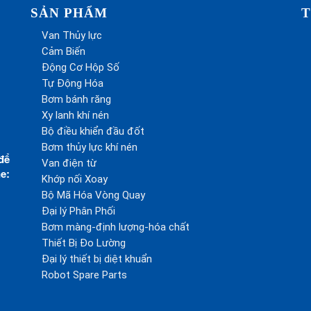
SẢN PHẨM
T
Van Thủy lực
Cảm Biến
Động Cơ Hộp Số
Tự Động Hóa
Bơm bánh răng
Xy lanh khí nén
Bộ điều khiển đầu đốt
Bơm thủy lực khí nén
để
Van điện từ
e:
Khớp nối Xoay
Bộ Mã Hóa Vòng Quay
Đại lý Phân Phối
Bơm màng-định lượng-hóa chất
Thiết Bị Đo Lường
Đại lý thiết bị diệt khuẩn
Robot Spare Parts