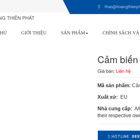
thao@hoangthienp
CHỦ
GIỚI THIỆU
SẢN PHẨM
CHÍNH SÁCH VÀ
Cảm biến 
Giá bán:
Liên hệ
Mã sản phẩm:
Cảm
Xuất xứ:
EU
Nhà cung cấp:
All
their respective ow
HOTLINE:
093