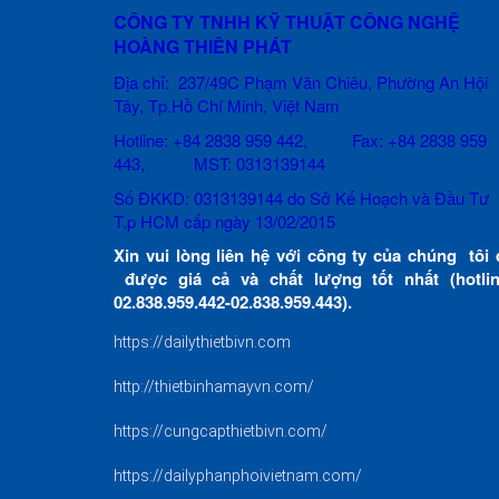
CÔNG TY TNHH KỸ THUẬT CÔNG NGHỆ
HOÀNG THIÊN PHÁT
Địa chỉ: 237/49C Phạm Văn Chiêu
, Phường An Hội
Tây, Tp.Hồ Chí Minh, Việt Nam
Hotline: +84 2838 959 442, Fax: +84 2838 959
443, MST: 0313139144
Số ĐKKD: 0313139144 do Sở Kế Hoạch và Đầu Tư
T.p HCM cấp ngày 13/02/2015
Xin vui lòng liên hệ với công ty của chúng tôi 
được giá cả và chất lượng tốt nhất (hotlin
02.838.959.442-02.838.959.443).
https://dailythietbivn.com
http://thietbinhamayvn.com/
https://cungcapthietbivn.com/
https://dailyphanphoivietnam.com/