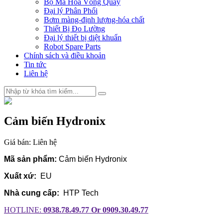
Bộ Mã Hóa Vòng Quay
Đại lý Phân Phối
Bơm màng-định lượng-hóa chất
Thiết Bị Đo Lường
Đại lý thiết bị diệt khuẩn
Robot Spare Parts
Chính sách và điều khoản
Tin tức
Liên hệ
Cảm biến Hydronix
Giá bán:
Liên hệ
Mã sản phẩm:
Cảm biến Hydronix
Xuất xứ:
EU
Nhà cung cấp:
HTP Tech
HOTLINE:
0938.78.49.77 Or 0909.30.49.77