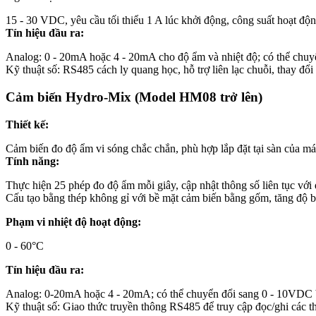
15 - 30 VDC, yêu cầu tối thiểu 1 A lúc khởi động, công suất hoạt đ
Tín hiệu đầu ra:
Analog: 0 - 20mA hoặc 4 - 20mA cho độ ẩm và nhiệt độ; có thể chu
Kỹ thuật số: RS485 cách ly quang học, hỗ trợ liên lạc chuỗi, thay đổ
Cảm biến Hydro-Mix (Model HM08 trở lên)
Thiết kế:
Cảm biến đo độ ẩm vi sóng chắc chắn, phù hợp lắp đặt tại sàn của má
Tính năng:
Thực hiện 25 phép đo độ ẩm mỗi giây, cập nhật thông số liên tục với
Cấu tạo bằng thép không gỉ với bề mặt cảm biến bằng gốm, tăng độ b
Phạm vi nhiệt độ hoạt động:
0 - 60°C
Tín hiệu đầu ra:
Analog: 0-20mA hoặc 4 - 20mA; có thể chuyển đổi sang 0 - 10VDC 
Kỹ thuật số: Giao thức truyền thông RS485 để truy cập đọc/ghi các th