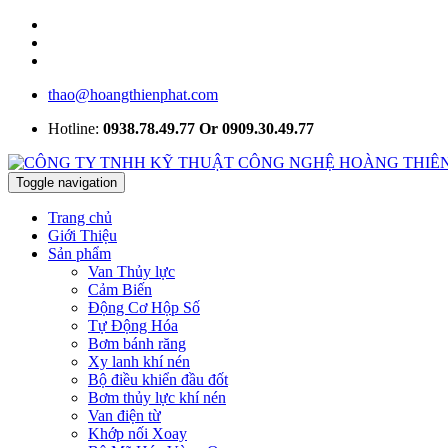
thao@hoangthienphat.com
Hotline:
0938.78.49.77 Or 0909.30.49.77
Toggle navigation
Trang chủ
Giới Thiệu
Sản phẩm
Van Thủy lực
Cảm Biến
Động Cơ Hộp Số
Tự Động Hóa
Bơm bánh răng
Xy lanh khí nén
Bộ điều khiển đầu đốt
Bơm thủy lực khí nén
Van điện từ
Khớp nối Xoay