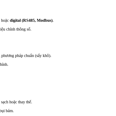
hoặc
digital (RS485, Modbus)
.
ệu chỉnh thông số.
ng phương pháp chuẩn (sấy khô).
chỉnh.
sạch hoặc thay thế.
 bụi bám.