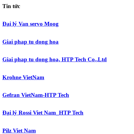
Tin tức
Đại lý Van servo Moog
Giai phap tu dong hoa
Giai phap tu dong hoa, HTP Tech Co.,Ltd
Krohne VietNam
Gefran VietNam-HTP Tech
Đại lý Rossi Viet Nam_HTP Tech
Pilz Viet Nam