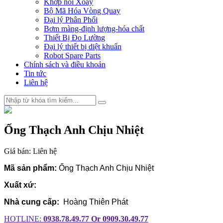
Khớp nối Xoay
Bộ Mã Hóa Vòng Quay
Đại lý Phân Phối
Bơm màng-định lượng-hóa chất
Thiết Bị Đo Lường
Đại lý thiết bị diệt khuẩn
Robot Spare Parts
Chính sách và điều khoản
Tin tức
Liên hệ
Ống Thạch Anh Chịu Nhiệt
Giá bán:
Liên hệ
Mã sản phẩm:
Ống Thạch Anh Chịu Nhiệt
Xuất xứ:
Nhà cung cấp:
Hoàng Thiên Phát
HOTLINE:
0938.78.49.77 Or 0909.30.49.77