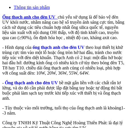
Thông tin sản phẩm
Ống thạch anh cho đèn UV
chủ yếu sử dụng là để bảo vệ đèn
UV khỏi nước, nhằm nâng cao hệ số truyền ánh sáng cực tím, bằng
cách sử dụng các tiêu chuẩn hợp nhất ống silica quốc tế, nguyên
liệu sản xuất với nội dung OH thấp, với độ tinh khiết cao, truyền
qua cao (≥90%), ổn định hóa học , nhiệt độ cao, kháng axit cao.
- Hình dạng của
ống thạch anh cho đèn UV
theo loại thiết bị khử
trùng cực tím vào một lỗ hoặc ống tròn hở hai đầu, tránh cho nước
tiếp xúc với đèn diệt khuẩn. Thạch Anh có 2 loại: một đầu hở hoặc
hai đầu hở. đường kính ống có nhiêu kích cở tùy theo bóng đèn T5,
T8 hay T10. chiều dài ống thạch anh củng có nhiều loại, phù hợp
với công suất đèn: 10W, 20W, 36W, 55W, 64W.
-
Ống thạch anh cho đèn UV
bề mặt gắn liền với các chất rắn lơ
lửng, và do đó cần phải được lắp đặt bằng tay hoặc tự động thì bắt
buộc phải làm sạch tay trước khi tiếp xúc với thiết bị và ống thạch
anh.
- Tùy thuộc vào môi trường, tuổi thọ của ống thạch anh là khoảng1-
-3 năm.
Công ty TNHH Kỹ Thuật Công Nghệ Hoàng Thiên Phát: là đại lý
chuyên gia về xử lý nước bằng tia cực tím UV.