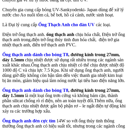
Chuyên gia cung cấp bóng UV-Sankyodenki- Japan dùng để xử lý
nước cho Ao nuôi tôm cá, bể bơi, hồ cá cảnh, nước sinh hoạt.
Là Đại lý cung cấp
Ống Thạch Anh cho đàn UV
các loại.
Điện trở ống thạch anh.
ống thạch anh
chịu hóa chất, Điện trở ống
thạch anh trong,điện trở ống thủy tinh đun hóa chất, điện trở gia
nhiệt thạch anh, điên trở thạch anh PVC.
Ống thạch anh dành cho bóng T8
, đường kính trong 27mm,
dày 1.5mm
chịu nhiệt được sử dụng rất nhiều trong các ngành sản
xuất khác nhau.Ống thạch anh chịu nhiệt có thể chịu được nhiệt độ
1000 độ C và chịu lực 7.5 Kpa. Khi sử dụng ống thạch anh, người
dùng giờ đây không còn bận tâm đến việc thanh gia nhiệt kim loại
bị ăn mòn, giảm hiệu quả làm nóng nước lại tiêu hao điện năng lớn.
Ống thạch anh dành cho bóng T8
, đường kính trong 27mm,
dày 1.5mm
là một loại ống trơn cứng và không bám cặn, thành
phần silicat chống rò rỉ điện, nên an toàn tuyệt đối.Thêm nữa, ống
thạch anh chịu nhiệt được gắn bộ phận rơ – le ngắt điện tự động khi
xảy ra các trường hợp xấu.
Ống thạch anh đèn cực tím
14W so với ống thủy tinh thông
thường ống thạch anh có hiệu suất tốt, nhưng trong các ngành công