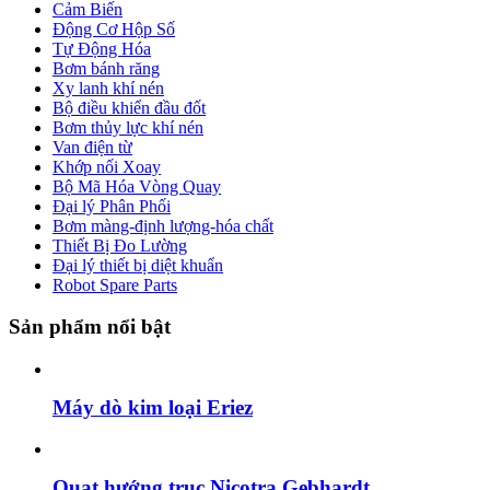
Cảm Biến
Động Cơ Hộp Số
Tự Động Hóa
Bơm bánh răng
Xy lanh khí nén
Bộ điều khiển đầu đốt
Bơm thủy lực khí nén
Van điện từ
Khớp nối Xoay
Bộ Mã Hóa Vòng Quay
Đại lý Phân Phối
Bơm màng-định lượng-hóa chất
Thiết Bị Đo Lường
Đại lý thiết bị diệt khuẩn
Robot Spare Parts
Sản phẩm nổi bật
Máy dò kim loại Eriez
Quạt hướng trục Nicotra Gebhardt