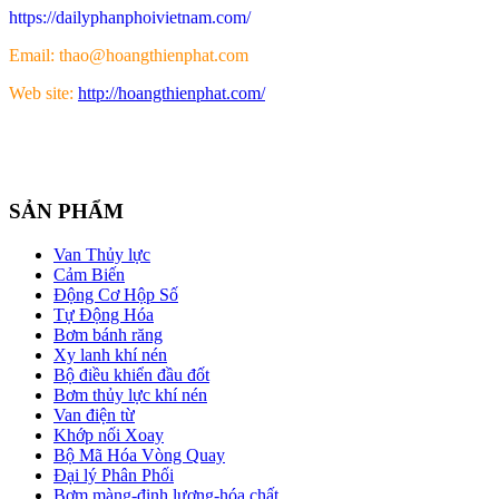
https://dailyphanphoivietnam.com/
Email: thao@hoangthienphat.com
Web site:
http://hoangthienphat.com/
SẢN PHẨM
Van Thủy lực
Cảm Biến
Động Cơ Hộp Số
Tự Động Hóa
Bơm bánh răng
Xy lanh khí nén
Bộ điều khiển đầu đốt
Bơm thủy lực khí nén
Van điện từ
Khớp nối Xoay
Bộ Mã Hóa Vòng Quay
Đại lý Phân Phối
Bơm màng-định lượng-hóa chất