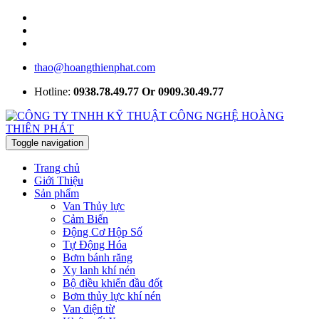
thao@hoangthienphat.com
Hotline:
0938.78.49.77 Or 0909.30.49.77
Toggle navigation
Trang chủ
Giới Thiệu
Sản phẩm
Van Thủy lực
Cảm Biến
Động Cơ Hộp Số
Tự Động Hóa
Bơm bánh răng
Xy lanh khí nén
Bộ điều khiển đầu đốt
Bơm thủy lực khí nén
Van điện từ