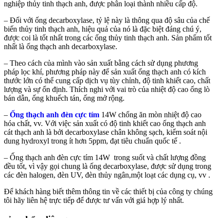
nghiệp thủy tinh thạch anh, được phân loại thành nhiều cấp độ.
– Đối với ống decarboxylase, tỷ lệ này là thông qua độ sâu của chế
biến thủy tinh thạch anh, hiệu quả của nó là đặc biệt đáng chú ý,
được coi là tốt nhất trong các ống thủy tinh thạch anh. Sản phẩm tốt
nhất là ống thạch anh decarboxylase.
– Theo cách của mình vào sản xuất bằng cách sử dụng phương
pháp lọc khí, phương pháp này để sản xuất ống thạch anh có kích
thước lớn có thể cung cấp dịch vụ tùy chỉnh, độ tinh khiết cao, chất
lượng và sự ổn định. Thích nghi với vai trò của nhiệt độ cao ống lò
bán dẫn, ống khuếch tán, ống mở rộng.
–
Ống thạch anh đèn cực tím
14W chống ăn mòn nhiệt độ cao
hóa chất, vv. Với việc sản xuất có độ tinh khiết cao ống thạch anh
cát thạch anh là bởi decarboxylase chân không sạch, kiểm soát nội
dung hydroxyl trong ít hơn 5ppm, đạt tiêu chuẩn quốc tế .
– Ống thạch anh đèn cực tím 14W trong suốt và chất lượng đồng
đều tốt, vì vậy gọi chung là ống decarboxylase, được sử dụng trong
các đèn halogen, đèn UV, đèn thủy ngân,một loạt các dụng cụ, vv .
Để khách hàng biết thêm thông tin về các thiết bị của công ty chúng
tôi hãy liên hệ trực tiếp để được tư vấn với giá hợp lý nhất.