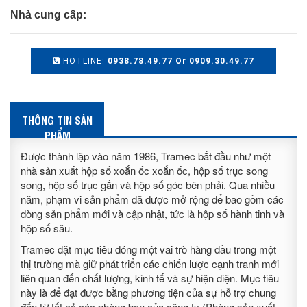
Nhà cung cấp:
HOTLINE:
0938.78.49.77 Or 0909.30.49.77
THÔNG TIN SẢN
PHẨM
Được thành lập vào năm 1986, Tramec bắt đầu như một
nhà sản xuất hộp số xoắn ốc xoắn ốc, hộp số trục song
song, hộp số trục gắn và hộp số góc bên phải. Qua nhiều
năm, phạm vi sản phẩm đã được mở rộng để bao gồm các
dòng sản phẩm mới và cập nhật, tức là hộp số hành tinh và
hộp số sâu.
Tramec đặt mục tiêu đóng một vai trò hàng đầu trong một
thị trường mà giữ phát triển các chiến lược cạnh tranh mới
liên quan đến chất lượng, kinh tế và sự hiện diện. Mục tiêu
này là để đạt được bằng phương tiện của sự hỗ trợ chung
đến từ tất cả các phòng ban của công ty (Phòng sản xuất.,