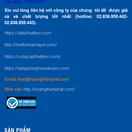
cấp ngày 13/02/2015
Xin vui lòng liên hệ với công ty của chúng tôi để được giá
cả và chất lượng tốt nhất (hotline: 02.838.959.442-
02.838.959.443).
https://dailythietbivn.com
http://thietbinhamayvn.com/
https://cungcapthietbivn.com/
https://dailyphanphoivietnam.com/
Email: thao@hoangthienphat.com
Web site:
http://hoangthienphat.com/
SẢN PHẨM