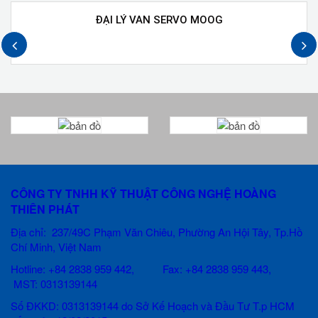
ĐẠI LÝ VAN SERVO MOOG
next
prev
CÔNG TY TNHH KỸ THUẬT CÔNG NGHỆ HOÀNG
THIÊN PHÁT
Địa chỉ: 237/49C Phạm Văn Chiêu
, Phường An Hội Tây, Tp.Hồ
Chí Minh, Việt Nam
Hotline: +84 2838 959 442, Fax: +84 2838 959 443,
MST: 0313139144
Số ĐKKD: 0313139144 do Sở Kế Hoạch và Đầu Tư T.p HCM