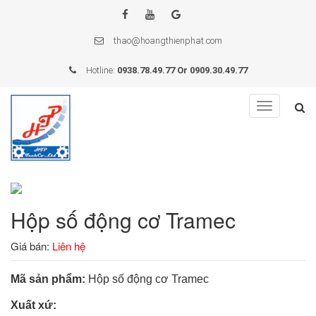
thao@hoangthienphat.com
Hotline:
0938.78.49.77 Or 0909.30.49.77
Toggle
navigation
Hộp số động cơ Tramec
Giá bán:
Liên hệ
Mã sản phẩm:
Hộp số động cơ Tramec
Xuất xứ: