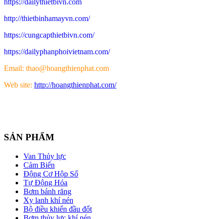
https://dailythietbivn.com
http://thietbinhamayvn.com/
https://cungcapthietbivn.com/
https://dailyphanphoivietnam.com/
Email: thao@hoangthienphat.com
Web site:
http://hoangthienphat.com/
SẢN PHẨM
Van Thủy lực
Cảm Biến
Động Cơ Hộp Số
Tự Động Hóa
Bơm bánh răng
Xy lanh khí nén
Bộ điều khiển đầu đốt
Bơm thủy lực khí nén