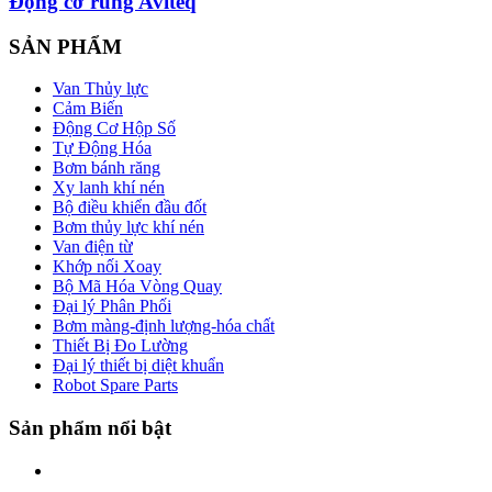
Động cơ rung Aviteq
SẢN PHẨM
Van Thủy lực
Cảm Biến
Động Cơ Hộp Số
Tự Động Hóa
Bơm bánh răng
Xy lanh khí nén
Bộ điều khiển đầu đốt
Bơm thủy lực khí nén
Van điện từ
Khớp nối Xoay
Bộ Mã Hóa Vòng Quay
Đại lý Phân Phối
Bơm màng-định lượng-hóa chất
Thiết Bị Đo Lường
Đại lý thiết bị diệt khuẩn
Robot Spare Parts
Sản phẩm nổi bật