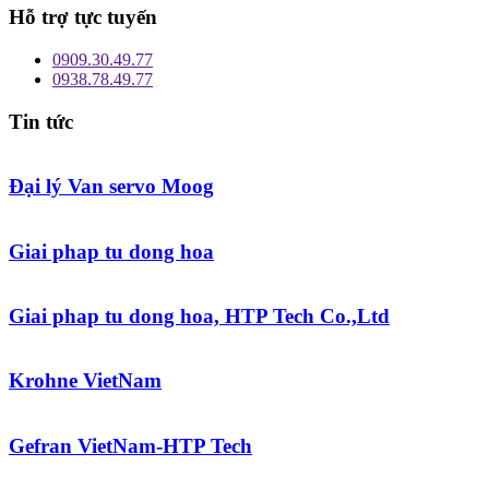
Hỗ trợ tực tuyến
0909.30.49.77
0938.78.49.77
Tin tức
Đại lý Van servo Moog
Giai phap tu dong hoa
Giai phap tu dong hoa, HTP Tech Co.,Ltd
Krohne VietNam
Gefran VietNam-HTP Tech