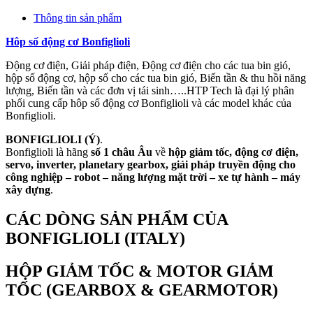
Thông tin sản phẩm
Hôp số động cơ Bonfiglioli
Động cơ điện, Giải pháp điện, Động cơ điện cho các tua bin gió,
hộp số động cơ, hộp số cho các tua bin gió, Biến tần & thu hồi năng
lượng, Biến tần và các đơn vị tái sinh…..HTP Tech là đại lý phân
phối cung cấp hôp số động cơ Bonfiglioli và các model khác của
Bonfiglioli.
BONFIGLIOLI (Ý)
.
Bonfiglioli là hãng
số 1 châu Âu
về
hộp giảm tốc, động cơ điện,
servo, inverter, planetary gearbox, giải pháp truyền động cho
công nghiệp – robot – năng lượng mặt trời – xe tự hành – máy
xây dựng
.
CÁC DÒNG SẢN PHẨM CỦA
BONFIGLIOLI (ITALY)
HỘP GIẢM TỐC & MOTOR GIẢM
TỐC (GEARBOX & GEARMOTOR)