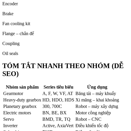
Encoder
Brake
Fan cooling kit
Flange – chân đế
Coupling
Oil seals
TÓM TẮT NHANH THEO NHÓM (DỄ
SEO)
Nhóm sản phẩm
Series tiêu biểu
Ứng dụng
Gearmotor
A, F, W, VF, AT
Băng tải – máy khuấy
Heavy-duty gearbox
HD, HDO, HDS
Xi măng – khai khoáng
Planetary gearbox
300, 700C
Robot – máy xây dựng
Electric motors
BN, BE, BX
Motor công nghiệp
Servo
BMD, TR, TQ
Robot – CNC
Inverter
Active, AxiaVert
Điều khiển tốc độ