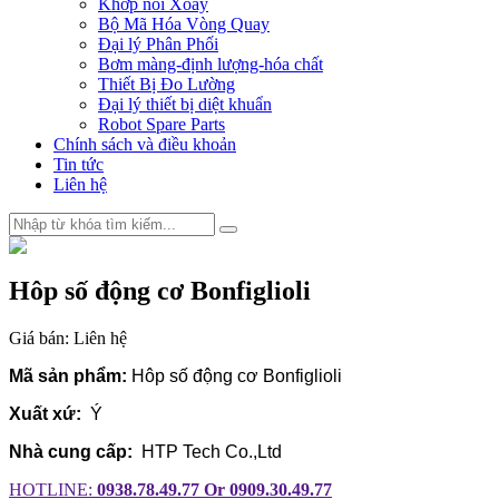
Khớp nối Xoay
Bộ Mã Hóa Vòng Quay
Đại lý Phân Phối
Bơm màng-định lượng-hóa chất
Thiết Bị Đo Lường
Đại lý thiết bị diệt khuẩn
Robot Spare Parts
Chính sách và điều khoản
Tin tức
Liên hệ
Hôp số động cơ Bonfiglioli
Giá bán:
Liên hệ
Mã sản phẩm:
Hôp số động cơ Bonfiglioli
Xuất xứ:
Ý
Nhà cung cấp:
HTP Tech Co.,Ltd
HOTLINE:
0938.78.49.77 Or 0909.30.49.77