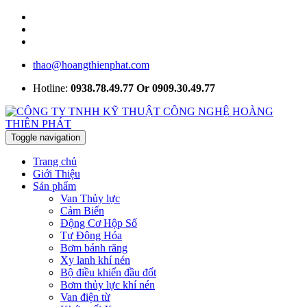
thao@hoangthienphat.com
Hotline:
0938.78.49.77 Or 0909.30.49.77
Toggle navigation
Trang chủ
Giới Thiệu
Sản phẩm
Van Thủy lực
Cảm Biến
Động Cơ Hộp Số
Tự Động Hóa
Bơm bánh răng
Xy lanh khí nén
Bộ điều khiển đầu đốt
Bơm thủy lực khí nén
Van điện từ