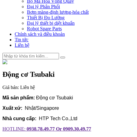
Bộ Mã Hóa Vòng Quay
Đại lý Phân Phối
Bơm màng-định lượng-hóa chất
Thiết Bị Đo Lường
Đại lý thiết bị diệt khuẩn
Robot Spare Parts
Chính sách và điều khoản
Tin tức
Liên hệ
Động cơ Tsubaki
Giá bán:
Liên hệ
Mã sản phẩm:
Động cơ Tsubaki
Xuất xứ:
Nhật/Singapore
Nhà cung cấp:
HTP Tech Co.,Ltd
HOTLINE:
0938.78.49.77 Or 0909.30.49.77