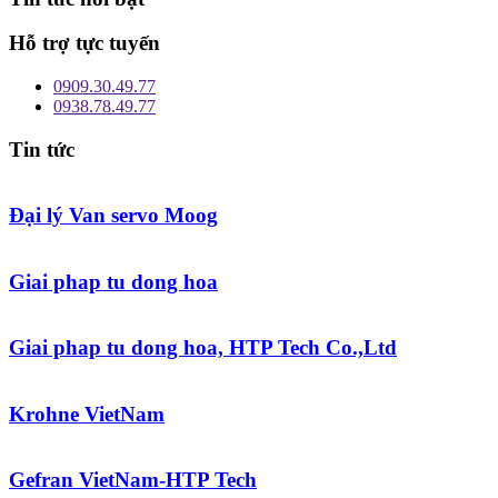
Hỗ trợ tực tuyến
0909.30.49.77
0938.78.49.77
Tin tức
Đại lý Van servo Moog
Giai phap tu dong hoa
Giai phap tu dong hoa, HTP Tech Co.,Ltd
Krohne VietNam
Gefran VietNam-HTP Tech