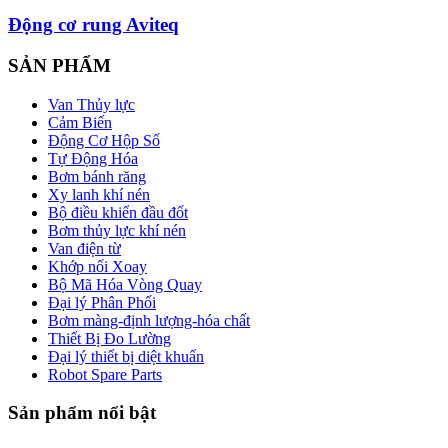
Động cơ rung Aviteq
SẢN PHẨM
Van Thủy lực
Cảm Biến
Động Cơ Hộp Số
Tự Động Hóa
Bơm bánh răng
Xy lanh khí nén
Bộ điều khiển đầu đốt
Bơm thủy lực khí nén
Van điện từ
Khớp nối Xoay
Bộ Mã Hóa Vòng Quay
Đại lý Phân Phối
Bơm màng-định lượng-hóa chất
Thiết Bị Đo Lường
Đại lý thiết bị diệt khuẩn
Robot Spare Parts
Sản phẩm nổi bật