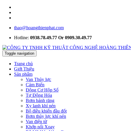
thao@hoangthienphat.com
Hotline:
0938.78.49.77 Or 0909.30.49.77
Toggle navigation
Trang chủ
Giới Thiệu
Sản phẩm
Van Thủy lực
Cảm Biến
Động Cơ Hộp Số
Tự Động Hóa
Bơm bánh răng
Xy lanh khí nén
Bộ điều khiển đầu đốt
Bơm thủy lực khí nén
Van điện từ
Khớp nối Xoay