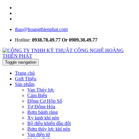
thao@hoangthienphat.com
Hotline:
0938.78.49.77 Or 0909.30.49.77
Toggle navigation
Trang chủ
Giới Thiệu
Sản phẩm
Van Thủy lực
Cảm Biến
Động Cơ Hộp Số
Tự Động Hóa
Bơm bánh răng
Xy lanh khí nén
Bộ điều khiển đầu đốt
Bơm thủy lực khí nén
Van điện từ