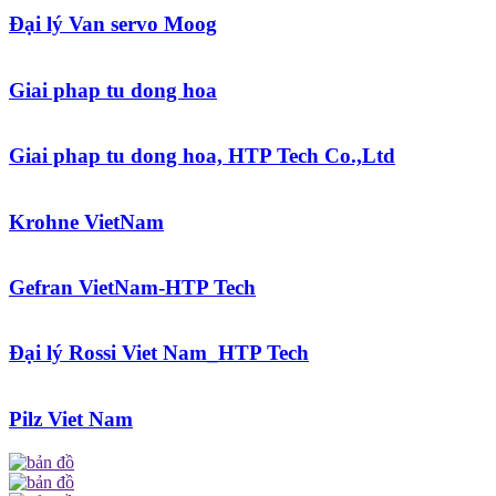
Đại lý Van servo Moog
Giai phap tu dong hoa
Giai phap tu dong hoa, HTP Tech Co.,Ltd
Krohne VietNam
Gefran VietNam-HTP Tech
Đại lý Rossi Viet Nam_HTP Tech
Pilz Viet Nam