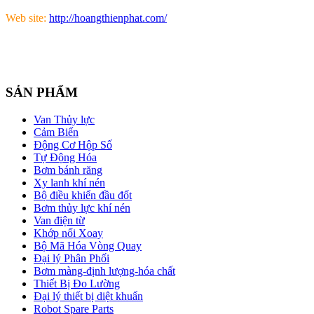
Web site:
http://hoangthienphat.com/
SẢN PHẨM
Van Thủy lực
Cảm Biến
Động Cơ Hộp Số
Tự Động Hóa
Bơm bánh răng
Xy lanh khí nén
Bộ điều khiển đầu đốt
Bơm thủy lực khí nén
Van điện từ
Khớp nối Xoay
Bộ Mã Hóa Vòng Quay
Đại lý Phân Phối
Bơm màng-định lượng-hóa chất
Thiết Bị Đo Lường
Đại lý thiết bị diệt khuẩn
Robot Spare Parts