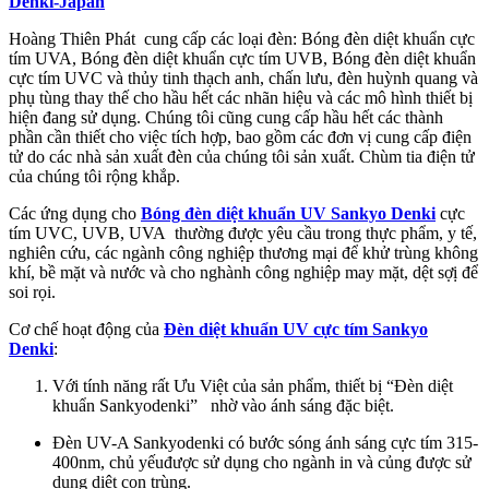
Denki-Japan
Hoàng Thiên Phát cung cấp các loại đèn: Bóng đèn diệt khuẩn cực
tím UVA, Bóng đèn diệt khuẩn cực tím UVB, Bóng đèn diệt khuẩn
cực tím UVC và thủy tinh thạch anh, chấn lưu, đèn huỳnh quang và
phụ tùng thay thế cho hầu hết các nhãn hiệu và các mô hình thiết bị
hiện đang sử dụng. Chúng tôi cũng cung cấp hầu hết các thành
phần cần thiết cho việc tích hợp, bao gồm các đơn vị cung cấp điện
tử do các nhà sản xuất đèn của chúng tôi sản xuất. Chùm tia điện tử
của chúng tôi rộng khắp.
Các ứng dụng cho
Bóng đèn diệt khuẩn UV Sankyo Denki
cực
tím UVC, UVB, UVA thường được yêu cầu trong thực phẩm, y tế,
nghiên cứu, các ngành công nghiệp thương mại để khử trùng không
khí, bề mặt và nước và cho nghành công nghiệp may mặt, dệt sợị để
soi rọi.
Cơ chế hoạt động của
Đèn diệt khuẩn UV cực tím Sankyo
Denki
:
Với tính năng rất Ưu Việt của sản phẩm, thiết bị “Đèn diệt
khuẩn Sankyodenki” nhờ vào ánh sáng đặc biệt.
Đèn UV-A Sankyodenki có bước sóng ánh sáng cực tím 315-
400nm, chủ yếuđược sử dụng cho ngành in và củng được sử
dụng diệt con trùng.