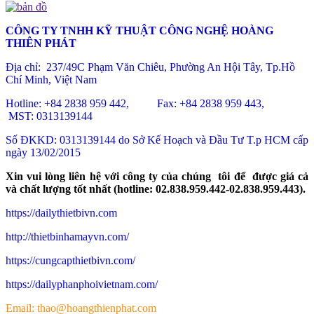
CÔNG TY TNHH KỸ THUẬT CÔNG NGHỆ HOÀNG
THIÊN PHÁT
Địa chỉ: 237/49C Phạm Văn Chiêu
, Phường An Hội Tây, Tp.Hồ
Chí Minh, Việt Nam
Hotline: +84 2838 959 442, Fax: +84 2838 959 443,
MST: 0313139144
Số ĐKKD: 0313139144 do Sở Kế Hoạch và Đầu Tư T.p HCM cấp
ngày 13/02/2015
Xin vui lòng liên hệ với công ty của chúng tôi để được giá cả
và chất lượng tốt nhất (hotline: 02.838.959.442-02.838.959.443).
https://dailythietbivn.com
http://thietbinhamayvn.com/
https://cungcapthietbivn.com/
https://dailyphanphoivietnam.com/
Email: thao@hoangthienphat.com