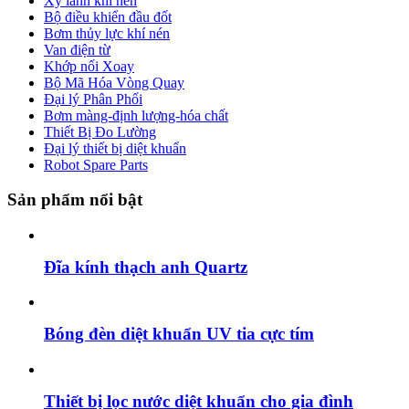
Xy lanh khí nén
Bộ điều khiển đầu đốt
Bơm thủy lực khí nén
Van điện từ
Khớp nối Xoay
Bộ Mã Hóa Vòng Quay
Đại lý Phân Phối
Bơm màng-định lượng-hóa chất
Thiết Bị Đo Lường
Đại lý thiết bị diệt khuẩn
Robot Spare Parts
Sản phẩm nổi bật
Đĩa kính thạch anh Quartz
Bóng đèn diệt khuẩn UV tia cực tím
Thiết bị lọc nước diệt khuẩn cho gia đình