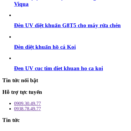
Viqua
Đèn UV diệt khuẩn G8T5 cho máy rửa chén
Đèn diệt khuẩn hồ cá Koi
Đen UV cuc tim diet khuan ho ca koi
Tin tức nổi bật
Hỗ trợ tực tuyến
0909.30.49.77
0938.78.49.77
Tin tức