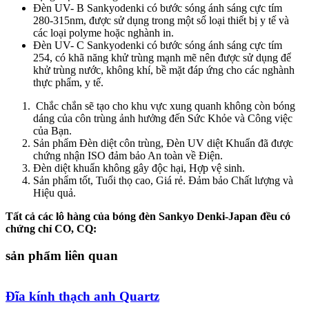
Đèn UV- B Sankyodenki có bước sóng ánh sáng cực tím
280-315nm, được sử dụng trong một số loại thiết bị y tế và
các loại polyme hoặc nghành in.
Đèn UV- C Sankyodenki có bước sóng ánh sáng cực tím
254, có khã năng khử trùng mạnh mẽ nên được sử dụng để
khử trùng nước, không khí, bề mặt đáp ứng cho các nghành
thực phẩm, y tế.
Chắc chắn sẽ tạo cho khu vực xung quanh không còn bóng
dáng của côn trùng ảnh hưởng đến Sức Khỏe và Công việc
của Bạn.
Sản phẩm Đèn diệt côn trùng, Đèn UV diệt Khuẩn đã được
chứng nhận ISO đảm bảo An toàn về Điện.
Đèn diệt khuẩn không gây độc hại, Hợp vệ sinh.
Sản phẩm tốt, Tuổi thọ cao, Giá rẻ. Đảm bảo Chất lượng và
Hiệu quả.
Tất cả các lô hàng của bóng đèn Sankyo Denki-Japan đều có
chứng chỉ CO, CQ:
sản phẩm liên quan
Đĩa kính thạch anh Quartz