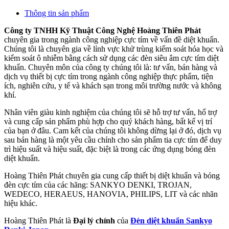
Thông tin sản phẩm
Công ty TNHH Kỹ Thuật Công Nghệ Hoàng Thiên Phát
chuyên gia trong ngành công nghiệp cực tím về vấn đề diệt khuẩn.
Chúng tôi là chuyên gia về lỉnh vực khử trùng kiểm soát hóa học và
kiểm soát ô nhiễm bằng cách sử dụng các đèn siêu âm cực tím diệt
khuẩn. Chuyên môn của công ty chúng tôi là: tư vấn, bán hàng và
dịch vụ thiết bị cực tím trong ngành công nghiệp thực phẩm, tiện
ích, nghiên cứu, y tế và khách sạn trong môi trường nước và không
khí.
Nhân viên giàu kinh nghiệm của chúng tôi sẽ hỗ trợ tư vấn, hổ trợ
và cung cấp sản phẩm phù hợp cho quý khách hàng, bất kể vị trí
của bạn ở đâu. Cam kết của chúng tôi không dừng lại ở đó, dịch vụ
sau bán hàng là một yêu cầu chính cho sản phẩm tia cực tím để duy
trì hiệu suất và hiệu suất, đặc biệt là trong các ứng dụng bóng đèn
diệt khuẩn.
Hoàng Thiên Phát chuyên gia cung cấp thiết bị diệt khuẩn và bóng
đèn cực tím của các hãng: SANKYO DENKI, TROJAN,
WEDECO, HERAEUS, HANOVIA, PHILIPS, LIT và các nhãn
hiệu khác.
Hoàng Thiên Phát là
Đại lý chính
của
Đèn diệt khuẩn Sankyo