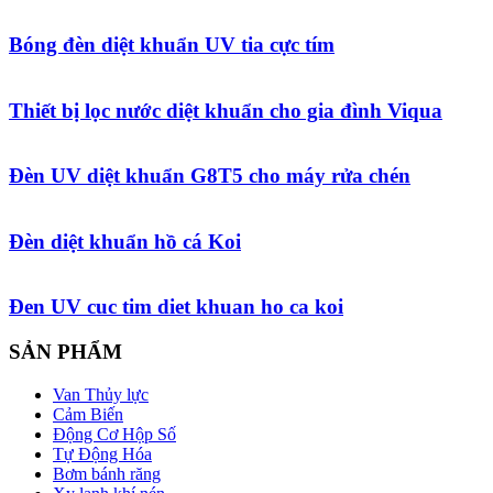
Bóng đèn diệt khuẩn UV tia cực tím
Thiết bị lọc nước diệt khuẩn cho gia đình Viqua
Đèn UV diệt khuẩn G8T5 cho máy rửa chén
Đèn diệt khuẩn hồ cá Koi
Đen UV cuc tim diet khuan ho ca koi
SẢN PHẨM
Van Thủy lực
Cảm Biến
Động Cơ Hộp Số
Tự Động Hóa
Bơm bánh răng