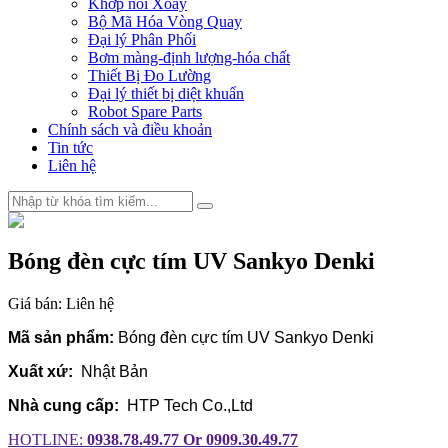
Khớp nối Xoay
Bộ Mã Hóa Vòng Quay
Đại lý Phân Phối
Bơm màng-định lượng-hóa chất
Thiết Bị Đo Lường
Đại lý thiết bị diệt khuẩn
Robot Spare Parts
Chính sách và điều khoản
Tin tức
Liên hệ
Bóng đèn cực tím UV Sankyo Denki
Giá bán:
Liên hệ
Mã sản phẩm:
Bóng đèn cực tím UV Sankyo Denki
Xuất xứ:
Nhật Bản
Nhà cung cấp:
HTP Tech Co.,Ltd
HOTLINE:
0938.78.49.77 Or 0909.30.49.77