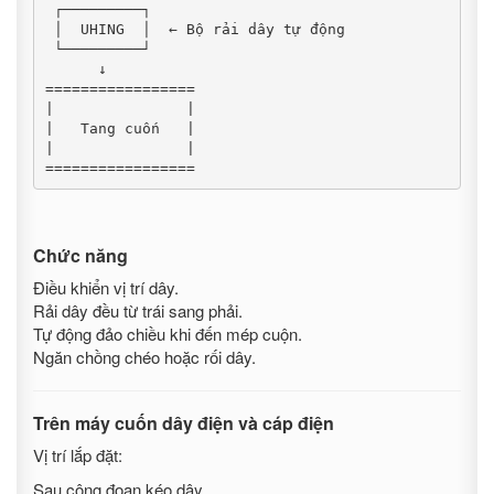
 ┌─────────┐

 │  UHING  │  ← Bộ rải dây tự động

 └─────────┘

      ↓

=================

|               |

|   Tang cuốn   |

|               |

=================
Chức năng
Điều khiển vị trí dây.
Rải dây đều từ trái sang phải.
Tự động đảo chiều khi đến mép cuộn.
Ngăn chồng chéo hoặc rối dây.
Trên máy cuốn dây điện và cáp điện
Vị trí lắp đặt:
Sau công đoạn kéo dây.