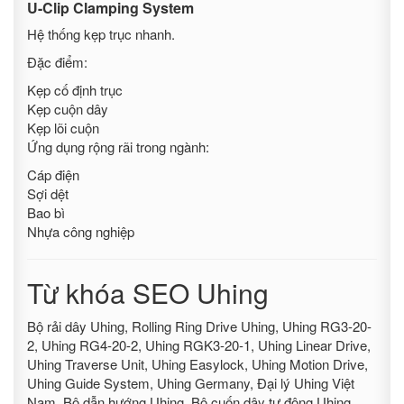
U-Clip Clamping System
Hệ thống kẹp trục nhanh.
Đặc điểm:
Kẹp cố định trục
Kẹp cuộn dây
Kẹp lõi cuộn
Ứng dụng rộng rãi trong ngành:
Cáp điện
Sợi dệt
Bao bì
Nhựa công nghiệp
Từ khóa SEO Uhing
Bộ rải dây Uhing, Rolling Ring Drive Uhing, Uhing RG3-20-
2, Uhing RG4-20-2, Uhing RGK3-20-1, Uhing Linear Drive,
Uhing Traverse Unit, Uhing Easylock, Uhing Motion Drive,
Uhing Guide System, Uhing Germany, Đại lý Uhing Việt
Nam, Bộ dẫn hướng Uhing, Bộ cuốn dây tự động Uhing,