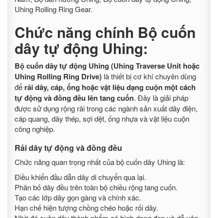
Uhing Rolling Ring Gear.
Chức năng chính Bộ cuốn
dây tự động Uhing:
Bộ cuốn dây tự động Uhing (Uhing Traverse Unit hoặc
Uhing Rolling Ring Drive)
là thiết bị cơ khí chuyên dùng
để
rải dây, cáp, ống hoặc vật liệu dạng cuộn một cách
tự động và đồng đều lên tang cuốn
. Đây là giải pháp
được sử dụng rộng rãi trong các ngành sản xuất dây điện,
cáp quang, dây thép, sợi dệt, ống nhựa và vật liệu cuộn
công nghiệp.
Rải dây tự động và đồng đều
Chức năng quan trọng nhất của bộ cuốn dây Uhing là:
Điều khiển đầu dẫn dây di chuyển qua lại.
Phân bố dây đều trên toàn bộ chiều rộng tang cuốn.
Tạo các lớp dây gọn gàng và chính xác.
Hạn chế hiện tượng chồng chéo hoặc rối dây.
Nhờ đó cuộn dây thành phẩm có hình dạng đẹp và dễ vận