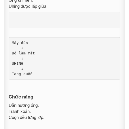
Uhing được lắp giữa:
Máy đùn

    ↓

Bộ làm mát

    ↓

UHING

    ↓

Tang cuốn
Chức năng
Dẫn hướng ống.
Tránh xoắn.
Cuộn đều từng lớp.