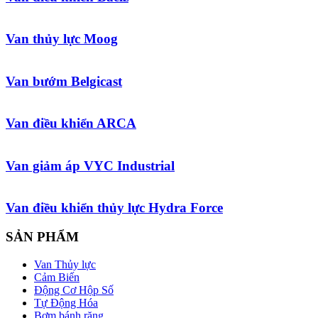
Van thủy lực Moog
Van bướm Belgicast
Van điều khiển ARCA
Van giảm áp VYC Industrial
Van điều khiển thủy lực Hydra Force
SẢN PHẨM
Van Thủy lực
Cảm Biến
Động Cơ Hộp Số
Tự Động Hóa
Bơm bánh răng