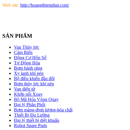
Web site:
http://hoangthienphat.com/
SẢN PHẨM
Van Thủy lực
Cảm Biến
Động Cơ Hộp Số
Tự Động Hóa
Bơm bánh răng
Xy lanh khí nén
Bộ điều khiển đầu đốt
Bơm thủy lực khí nén
Van điện từ
Khớp nối Xoay
Bộ Mã Hóa Vòng Quay
Đại lý Phân Phối
Bơm màng-định lượng-hóa chất
Thiết Bị Đo Lường
Đại lý thiết bị diệt khuẩn
Robot Spare Parts