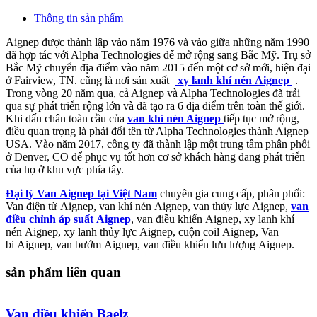
Thông tin sản phẩm
Aignep được thành lập vào năm 1976 và vào giữa những năm 1990
đã hợp tác với Alpha Technologies để mở rộng sang Bắc Mỹ. Trụ sở
Bắc Mỹ chuyển địa điểm vào năm 2015 đến một cơ sở mới, hiện đại
ở Fairview, TN. cũng là nơi sản xuất
xy lanh khí nén Aignep
.
Trong vòng 20 năm qua, cả Aignep và Alpha Technologies đã trải
qua sự phát triển rộng lớn và đã tạo ra 6 địa điểm trên toàn thế giới.
Khi dấu chân toàn cầu của
van khí nén Aignep
tiếp tục mở rộng,
điều quan trọng là phải đổi tên từ Alpha Technologies thành Aignep
USA. Vào năm 2017, công ty đã thành lập một trung tâm phân phối
ở Denver, CO để phục vụ tốt hơn cơ sở khách hàng đang phát triển
của họ ở khu vực phía tây.
Đại lý Van Aignep tại Việt Nam
chuyên gia cung cấp, phân phối:
Van điện từ Aignep, van khí nén Aignep, van thủy lực Aignep,
van
điều chỉnh áp suất Aignep
, van điều khiển Aignep, xy lanh khí
nén Aignep, xy lanh thủy lực Aignep, cuộn coil Aignep, Van
bi Aignep, van bướm Aignep, van điều khiển lưu lượng Aignep.
sản phẩm liên quan
Van điều khiển Baelz