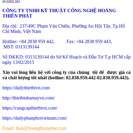
CÔNG TY TNHH KỸ THUẬT CÔNG NGHỆ HOÀNG
THIÊN PHÁT
Địa chỉ: 237/49C Phạm Văn Chiêu
, Phường An Hội Tây, Tp.Hồ
Chí Minh, Việt Nam
Hotline: +84 2838 959 442, Fax: +84 2838 959 443,
MST: 0313139144
Số ĐKKD: 0313139144 do Sở Kế Hoạch và Đầu Tư T.p HCM cấp
ngày 13/02/2015
Xin vui lòng liên hệ với công ty của chúng tôi để được giá cả
và chất lượng tốt nhất (hotline: 02.838.959.442-02.838.959.443).
https://dailythietbivn.com
http://thietbinhamayvn.com/
https://cungcapthietbivn.com/
https://dailyphanphoivietnam.com/
Email: thao@hoangthienphat.com