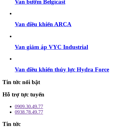
Van bướm Belgicast
Van điều khiển ARCA
Van giảm áp VYC Industrial
Van điều khiển thủy lực Hydra Force
Tin tức nổi bật
Hỗ trợ tực tuyến
0909.30.49.77
0938.78.49.77
Tin tức