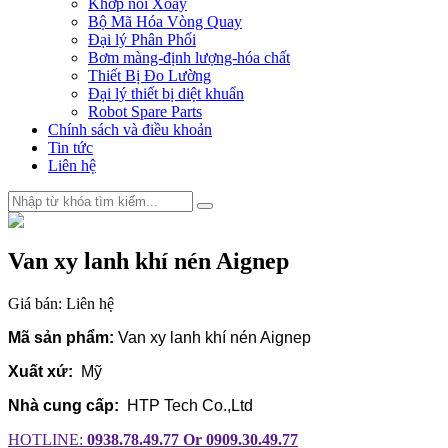
Khớp nối Xoay
Bộ Mã Hóa Vòng Quay
Đại lý Phân Phối
Bơm màng-định lượng-hóa chất
Thiết Bị Đo Lường
Đại lý thiết bị diệt khuẩn
Robot Spare Parts
Chính sách và điều khoản
Tin tức
Liên hệ
Van xy lanh khí nén Aignep
Giá bán:
Liên hệ
Mã sản phẩm:
Van xy lanh khí nén Aignep
Xuất xứ:
Mỹ
Nhà cung cấp:
HTP Tech Co.,Ltd
HOTLINE:
0938.78.49.77 Or 0909.30.49.77