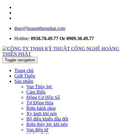
thao@hoangthienphat.com
Hotline:
0938.78.49.77 Or 0909.30.49.77
Toggle navigation
Trang chủ
Giới Thiệu
Sản phẩm
Van Thủy lực
Cảm Biến
Động Cơ Hộp Số
Tự Động Hóa
Bơm bánh răng
Xy lanh khí nén
Bộ điều khiển đầu đốt
Bơm thủy lực khí nén
Van điện từ