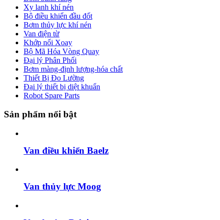
Xy lanh khí nén
Bộ điều khiển đầu đốt
Bơm thủy lực khí nén
Van điện từ
Khớp nối Xoay
Bộ Mã Hóa Vòng Quay
Đại lý Phân Phối
Bơm màng-định lượng-hóa chất
Thiết Bị Đo Lường
Đại lý thiết bị diệt khuẩn
Robot Spare Parts
Sản phẩm nổi bật
Van điều khiển Baelz
Van thủy lực Moog