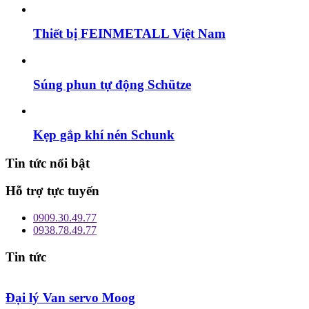
Thiết bị FEINMETALL Việt Nam
Súng phun tự động Schütze
Kẹp gắp khí nén Schunk
Tin tức nổi bật
Hỗ trợ tực tuyến
0909.30.49.77
0938.78.49.77
Tin tức
Đại lý Van servo Moog