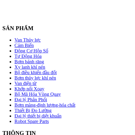
SẢN PHẨM
Van Thủy lực
Cảm Biến
Động Cơ Hộp Số
Tự Động Hóa
Bơm bánh răng
Xy lanh khí nén
Bộ điều khiển đầu đốt
Bơm thủy lực khí nén
Van điện từ
Khớp nối Xoay
Bộ Mã Hóa Vòng Quay
Đại lý Phân Phối
Bơm màng-định lượng-hóa chất
Thiết Bị Đo Lường
Đại lý thiết bị diệt khuẩn
Robot Spare Parts
THÔNG TIN