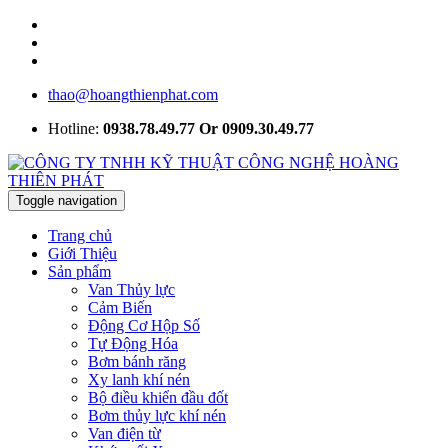
thao@hoangthienphat.com
Hotline:
0938.78.49.77 Or 0909.30.49.77
Toggle navigation
Trang chủ
Giới Thiệu
Sản phẩm
Van Thủy lực
Cảm Biến
Động Cơ Hộp Số
Tự Động Hóa
Bơm bánh răng
Xy lanh khí nén
Bộ điều khiển đầu đốt
Bơm thủy lực khí nén
Van điện từ