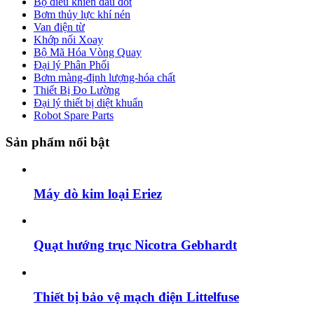
Bộ điều khiển đầu đốt
Bơm thủy lực khí nén
Van điện từ
Khớp nối Xoay
Bộ Mã Hóa Vòng Quay
Đại lý Phân Phối
Bơm màng-định lượng-hóa chất
Thiết Bị Đo Lường
Đại lý thiết bị diệt khuẩn
Robot Spare Parts
Sản phẩm nổi bật
Máy dò kim loại Eriez
Quạt hướng trục Nicotra Gebhardt
Thiết bị bảo vệ mạch điện Littelfuse