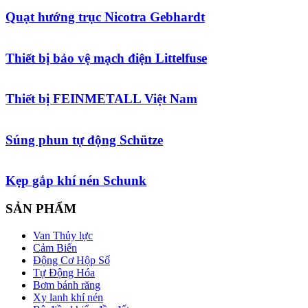
Quạt hướng trục Nicotra Gebhardt
Thiết bị bảo vệ mạch điện Littelfuse
Thiết bị FEINMETALL Việt Nam
Súng phun tự động Schütze
Kẹp gắp khí nén Schunk
SẢN PHẨM
Van Thủy lực
Cảm Biến
Động Cơ Hộp Số
Tự Động Hóa
Bơm bánh răng
Xy lanh khí nén