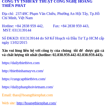
CÔNG TY TNHH KỸ THUẬT CÔNG NGHỆ HOÀNG
THIÊN PHÁT
Địa chỉ: 237/49C Phạm Văn Chiêu
, Phường An Hội Tây, Tp.Hồ
Chí Minh, Việt Nam
Hotline: +84 2838 959 442, Fax: +84 2838 959 443,
MST: 0313139144
Số ĐKKD: 0313139144 do Sở Kế Hoạch và Đầu Tư T.p HCM cấp
ngày 13/02/2015
Xin vui lòng liên hệ với công ty của chúng tôi để được giá cả
và chất lượng tốt nhất (hotline: 02.838.959.442-02.838.959.443).
https://dailythietbivn.com
http://thietbinhamayvn.com/
https://cungcapthietbivn.com/
https://dailyphanphoivietnam.com/
Email: thao@hoangthienphat.com
Web site:
http://hoangthienphat.com/