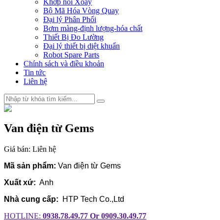
Khớp nối Xoay
Bộ Mã Hóa Vòng Quay
Đại lý Phân Phối
Bơm màng-định lượng-hóa chất
Thiết Bị Đo Lường
Đại lý thiết bị diệt khuẩn
Robot Spare Parts
Chính sách và điều khoản
Tin tức
Liên hệ
Van điện từ Gems
Giá bán:
Liên hệ
Mã sản phẩm:
Van điện từ Gems
Xuất xứ:
Anh
Nhà cung cấp:
HTP Tech Co.,Ltd
HOTLINE:
0938.78.49.77 Or 0909.30.49.77