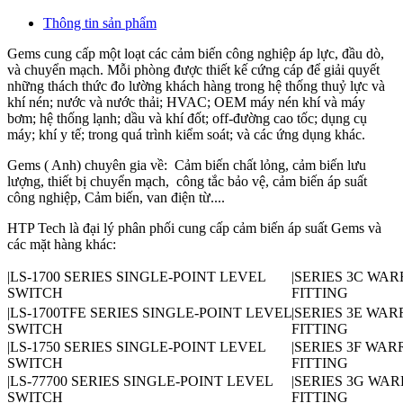
Thông tin sản phẩm
Gems cung cấp một loạt các cảm biến công nghiệp áp lực, đầu dò,
và chuyển mạch. Mỗi phòng được thiết kế cứng cáp để giải quyết
những thách thức đo lường khách hàng trong hệ thống thuỷ lực và
khí nén; nước và nước thải; HVAC; OEM máy nén khí và máy
bơm; hệ thống lạnh; dầu và khí đốt; off-đường cao tốc; dụng cụ
máy; khí y tế; trong quá trình kiểm soát; và các ứng dụng khác.
Gems ( Anh) chuyên gia về: Cảm biến chất lỏng, cảm biến lưu
lượng, thiết bị chuyển mạch, công tắc bảo vệ, cảm biến áp suất
công nghiệp, Cảm biến, van điện từ....
HTP Tech là đại lý phân phối cung cấp cảm biến áp suất Gems và
các mặt hàng khác:
|LS-1700 SERIES SINGLE-POINT LEVEL
|SERIES 3C WA
SWITCH
FITTING
|LS-1700TFE SERIES SINGLE-POINT LEVEL
|SERIES 3E WA
SWITCH
FITTING
|LS-1750 SERIES SINGLE-POINT LEVEL
|SERIES 3F WA
SWITCH
FITTING
|LS-77700 SERIES SINGLE-POINT LEVEL
|SERIES 3G WA
SWITCH
FITTING