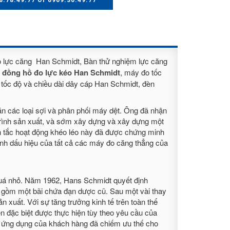
8.78.49.77 Or 0909.30.49.77
o lực căng Han Schmidt, Bàn thử nghiệm lực căng
,
đồng hồ đo lực kéo Han Schmidt
, máy đo tốc
tốc độ và chiều dài dây cáp Han Schmidt, đèn
n các loại sợi và phân phối máy dệt. Ông đã nhận
trình sản xuất, và sớm xây dựng và xây dựng một
n tắc hoạt động khéo léo này đã được chứng minh
ành dấu hiệu của tất cả các máy đo căng thẳng của
 quá nhỏ. Năm 1962, Hans Schmidt quyết định
gồm một bãi chứa đạn dược cũ. Sau một vài thay
 xuất. Với sự tăng trưởng kinh tế trên toàn thế
iển đặc biệt được thực hiện tùy theo yêu cầu của
ho ứng dụng của khách hàng đã chiếm ưu thế cho