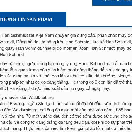
HOTLINE:
093
THÔNG TIN SẢN PHẨM
ý Han Schmidt tại Việt Nam
chuyên gia cung cấp, phân phối: máy đ
chmidt, Đồng hồ đo lực căng lưới Han Schmidt, lực kế Han Schmidt
ng quay Han Schmidt, thiết bị đo momen Xoắn Han Schmidt, máy đo 
Han Schmidt
đây 50 năm, người sáng lập công ty ông Hans Schmidt đã bắt đầu bá
được tầm quan trọng của việc kiểm soát căng thẳng đối với các quy 
o sức căng ba lăn với một con lăn và hai con lăn dẫn hướng. Nguyê
ương pháp tốt nhất để đo căng thẳng. Hệ thống đo 3 con lăn đã trở th
DT và vẫn giữ được hiệu suất của nó ngay cả ngày nay.
ty chuyển đến Waldkraiburg
hảo ở Esslingen gần Stuttgart, nơi sản xuất đã bắt đầu, sớm trở nên
n đến Waldkraiburg, nơi ông đã mua một căn nhà vào năm 1958 bao 
ối với tòa nhà, 70 mét vuông đầu tiên có thể sớm được sử dụng cho sản
 nhu cầu về công tơ căng thẳng đã tăng đều đặn, đôi khi có sự phát tr
khách hàng. Thực tiễn của việc tìm kiếm giải pháp tốt nhất có thể c