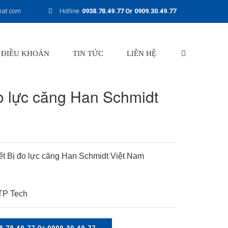
hat.com
Hotline:
0938.78.49.77 Or 0909.30.49.77
 ĐIỀU KHOẢN
TIN TỨC
LIÊN HỆ
đo lực căng Han Schmidt
ết Bị đo lực căng Han Schmidt Việt Nam
P Tech