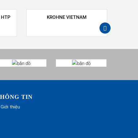
 HTP
KROHNE VIETNAM
GEFR
next
HÔNG TIN
Giới thiệu