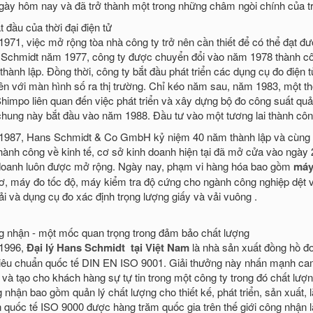
gày hôm nay và đã trở thành một trong những châm ngòi chính của triế
 đầu của thời đại điện tử
971, việc mở rộng tòa nhà công ty trở nên cần thiết để có thể đạt đư
Schmidt năm 1977, công ty được chuyển đổi vào năm 1978 thành côn
thành lập. Đồng thời, công ty bắt đầu phát triển các dụng cụ đo điện
iên với màn hình số ra thị trường. Chỉ kéo năm sau, năm 1983, một t
himpo liên quan đến việc phát triển và xây dựng bộ đo công suất quản
 chung này bắt đầu vào năm 1988. Đầu tư vào một tương lai thành cô
987, Hans Schmidt & Co GmbH kỷ niệm 40 năm thành lập và cùng lú
hành công về kinh tế, cơ sở kinh doanh hiện tại đã mở cửa vào ngày
doanh luôn được mở rộng. Ngày nay, phạm vi hàng hóa bao gồm
máy
ơ, máy đo tốc độ, máy kiểm tra độ cứng cho ngành công nghiệp dệt 
ải và dụng cụ đo xác định trọng lượng giấy và vải vuông .
 nhận - một mốc quan trọng trong đảm bảo chất lượng
1996,
Đại lý Hans Schmidt tại Việt Nam
là nhà sản xuất đồng hồ đ
tiêu chuẩn quốc tế DIN EN ISO 9001. Giải thưởng này nhấn mạnh cam
 và tạo cho khách hàng sự tự tin trong một công ty trong đó chất lượ
 nhận bao gồm quản lý chất lượng cho thiết kế, phát triển, sản xuất, 
 quốc tế ISO 9000 được hàng trăm quốc gia trên thế giới công nhận 