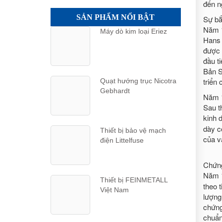
đến n
SẢN PHẨM NỔI BẬT
Sự bắt
Năm 1
Máy dò kim loại Eriez
Hans 
được 
đầu t
Bản S
triển
Quạt hướng trục Nicotra
Gebhardt
Năm 1
Sau t
kinh 
dày c
Thiết bị bảo vệ mạch
của v
điện Littelfuse
Chứng
Năm 
Thiết bị FEINMETALL
theo 
Việt Nam
lượng
chứng
chuẩn