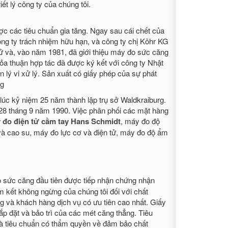
t lý công ty của chúng tôi.
ợc các tiêu chuẩn gia tăng. Ngay sau cái chết của
g ty trách nhiệm hữu hạn, và công ty chị Köhr KG
 tử và, vào năm 1981, đã giới thiệu máy đo sức căng
hỏa thuận hợp tác đã được ký kết với công ty Nhật
 lý vi xử lý. Sản xuất có giấy phép của sự phát
ng
c kỷ niệm 25 năm thành lập trụ sở Waldkraiburg.
 28 tháng 9 năm 1990. Việc phân phối các mặt hàng
 đo điện tử cầm tay Hans Schmidt
, máy đo độ
và cao su, máy đo lực cơ và điện tử, máy đo độ ẩm
o sức căng đầu tiên được tiếp nhận chứng nhận
 kết không ngừng của chúng tôi đối với chất
ng và khách hàng dịch vụ có ưu tiên cao nhất. Giấy
lắp đặt và bảo trì của các mét căng thẳng. Tiêu
là tiêu chuẩn có thẩm quyền về đảm bảo chất