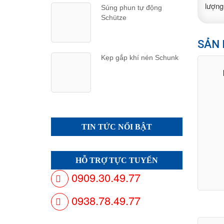
lượng
Súng phun tự động
Schütze
SẢN 
Kẹp gắp khí nén Schunk
TIN TỨC NỔI BẬT
HỖ TRỢ TỰC TUYẾN
0909.30.49.77
0938.78.49.77