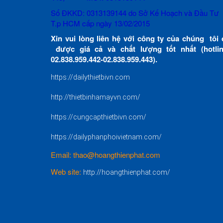
Số ĐKKD: 0313139144 do Sở Kế Hoạch và Đầu Tư
T.p HCM cấp ngày 13/02/2015
Xin vui lòng liên hệ với công ty của chúng tôi 
được giá cả và chất lượng tốt nhất (hotlin
02.838.959.442-02.838.959.443).
https://dailythietbivn.com
http://thietbinhamayvn.com/
https://cungcapthietbivn.com/
https://dailyphanphoivietnam.com/
Email: thao@hoangthienphat.com
Web site:
http://hoangthienphat.com/