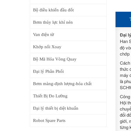
Bộ điều khiển đầu đốt
Bơm thủy lực khí nén
Đại l
Van điện từ
Han S
Khớp nối Xoay
độ vò
chớp 
Bộ Mã Hóa Vòng Quay
Cách 
thức 
Đại lý Phân Phối
máy đ
là ph
Bơm màng-định lượng-hóa chất
SCHMI
Công 
Thiết Bị Đo Lường
Hội t
chuyể
Đại lý thiết bị diệt khuẩn
đổi đ
giới,
Robot Spare Parts
từng 