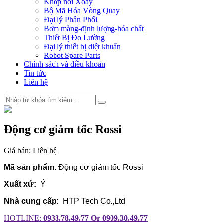
Khớp nối Xoay
Bộ Mã Hóa Vòng Quay
Đại lý Phân Phối
Bơm màng-định lượng-hóa chất
Thiết Bị Đo Lường
Đại lý thiết bị diệt khuẩn
Robot Spare Parts
Chính sách và điều khoản
Tin tức
Liên hệ
Động cơ giảm tốc Rossi
Giá bán:
Liên hệ
Mã sản phẩm:
Động cơ giảm tốc Rossi
Xuất xứ:
Ý
Nhà cung cấp:
HTP Tech Co.,Ltd
HOTLINE:
0938.78.49.77 Or 0909.30.49.77