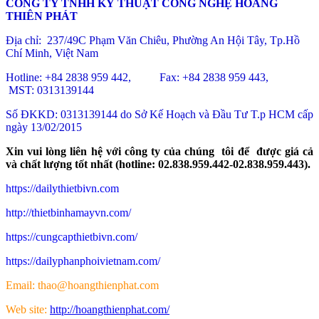
CÔNG TY TNHH KỸ THUẬT CÔNG NGHỆ HOÀNG
THIÊN PHÁT
Địa chỉ: 237/49C Phạm Văn Chiêu
, Phường An Hội Tây, Tp.Hồ
Chí Minh, Việt Nam
Hotline: +84 2838 959 442, Fax: +84 2838 959 443,
MST: 0313139144
Số ĐKKD: 0313139144 do Sở Kế Hoạch và Đầu Tư T.p HCM cấp
ngày 13/02/2015
Xin vui lòng liên hệ với công ty của chúng tôi để được giá cả
và chất lượng tốt nhất (hotline: 02.838.959.442-02.838.959.443).
https://dailythietbivn.com
http://thietbinhamayvn.com/
https://cungcapthietbivn.com/
https://dailyphanphoivietnam.com/
Email: thao@hoangthienphat.com
Web site:
http://hoangthienphat.com/