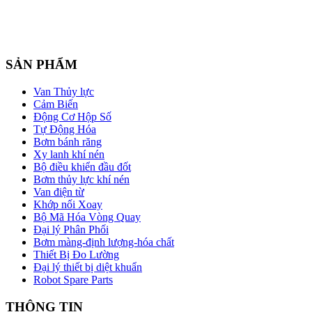
SẢN PHẨM
Van Thủy lực
Cảm Biến
Động Cơ Hộp Số
Tự Động Hóa
Bơm bánh răng
Xy lanh khí nén
Bộ điều khiển đầu đốt
Bơm thủy lực khí nén
Van điện từ
Khớp nối Xoay
Bộ Mã Hóa Vòng Quay
Đại lý Phân Phối
Bơm màng-định lượng-hóa chất
Thiết Bị Đo Lường
Đại lý thiết bị diệt khuẩn
Robot Spare Parts
THÔNG TIN