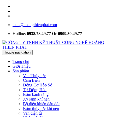
thao@hoangthienphat.com
Hotline:
0938.78.49.77 Or 0909.30.49.77
Toggle navigation
Trang chủ
Giới Thiệu
Sản phẩm
Van Thủy lực
Cảm Biến
Động Cơ Hộp Số
Tự Động Hóa
Bơm bánh răng
Xy lanh khí nén
Bộ điều khiển đầu đốt
Bơm thủy lực khí nén
Van điện từ