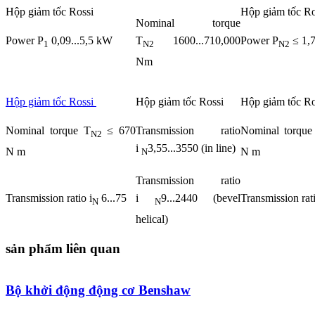
Hộp giảm tốc Rossi
Hộp giảm tốc R
Nominal torque
Power P
0,09...5,5 kW
T
1600...710,000
Power P
≤ 1,
1
N2
N2
Nm
Hộp giảm tốc Rossi
Hộp giảm tốc Rossi
Hộp giảm tốc R
Nominal torque T
≤ 670
Transmission ratio
Nominal torque
N2
i
3,55...3550 (in line)
N m
N m
N
Transmission ratio
Transmission ratio i
6...75
i
9...2440 (bevel
Transmission rati
N
N
helical)
sản phẩm liên quan
Bộ khởi động động cơ Benshaw