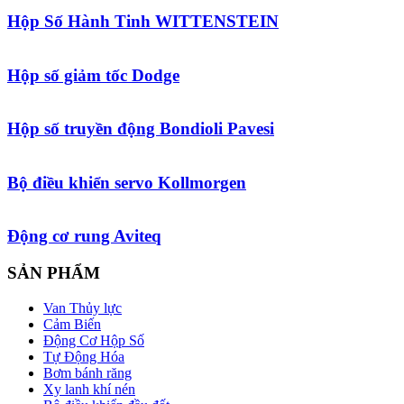
Hộp Số Hành Tinh WITTENSTEIN
Hộp số giảm tốc Dodge
Hộp số truyền động Bondioli Pavesi
Bộ điều khiển servo Kollmorgen
Động cơ rung Aviteq
SẢN PHẨM
Van Thủy lực
Cảm Biến
Động Cơ Hộp Số
Tự Động Hóa
Bơm bánh răng
Xy lanh khí nén