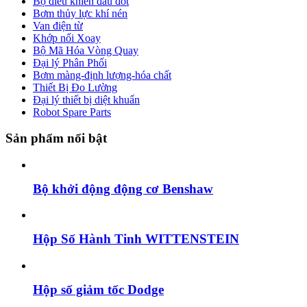
Bộ điều khiển đầu đốt
Bơm thủy lực khí nén
Van điện từ
Khớp nối Xoay
Bộ Mã Hóa Vòng Quay
Đại lý Phân Phối
Bơm màng-định lượng-hóa chất
Thiết Bị Đo Lường
Đại lý thiết bị diệt khuẩn
Robot Spare Parts
Sản phẩm nổi bật
Bộ khởi động động cơ Benshaw
Hộp Số Hành Tinh WITTENSTEIN
Hộp số giảm tốc Dodge