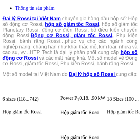
Thông tin sản phẩm
Đại lý Rossi tại Việt Nam
chuyên gia hàng đầu hộp số: Hộp
số động cơ Rossi,
hộp số giảm tốc Rossi
, hộp số giảm tốc
Planetary Rossi, động cơ điện Rossi, bộ điều kiển chuyển
động Rossi,
Động cơ Rossi, giảm tốc Rossi,
Phụ kiện
Rossi, bánh răng Rossi…phục vụ cho các ngành công
nghiệp nặng, chẳng hạn như khai thác mỏ, kim loại, nhựa và
cao su, vv ..HTP Tech là đại lý phân phối cung cấp
hộp số
động cơ Rossi
và các mặt hàng khá. Một số model về Động
cơ Rossi, giảm tốc Rossi,
Phụ kiện Rossi, bánh răng Rossi
Một số model tại Việt Nam do
Đại lý hộp số Rossi
cung cấp:
Power P
0,18...90 kW
6 sizes (118...742)
18 Sizes (100 ...
1
Hộp giảm tốc Rossi
Hộp giảm tốc R
Hộp giảm tốc Rossi
Hộp giảm tốc Rossi