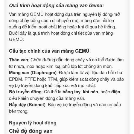
Quá trình hoạt động của màng van Gemu:
Van màng GEMÜ hoạt động dựa trên nguyên lý đóng/mở
dòng chảy bằng cách di chuyển một màng đàn hồi lên
xuống để kiểm soát chất lỏng hoặc khí đi qua hệ thống.
Dưới đây là quá trình hoạt động chi tiết của van màng
GEMÜ:
Cấu tạo chính của van màng GEMÜ
Thân van
: Chứa đường dẫn dòng chảy và có thể được làm
từ nhựa, inox hoặc kim loại phủ lớp lót chống ăn mòn.
Màng van (Diaphragm)
: Được làm từ vật liệu đàn hồi như
EPDM, PTFE hoặc TFM, giúp kiểm soát dòng chảy và bảo
vệ bộ truyền động khỏi tiếp xúc với môi chất.
Bộ truyền động
: Có thể là
bằng tay
,
khí nén
, hoặc
điện
,
điều khiển chuyển động của màng van.
Nắp đậy (Bonnet)
: Bảo vệ bộ truyền động và các cơ cấu
bên trong.
Nguyên lý hoạt động
Chế độ đóng van