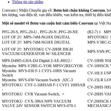
Thông tin sản phẩm
Convum ( Nhật) Chuyên gia về:
Bơm hút chân không Convum
, b
lưu lượng, van điện từ, van điều khiển, van kiểm tra, thiết bị điều khiể
Một số model về Bơm van cuộn hút cảm biến Convum
tại Việt N
PFG-20-S, PFG-20-U , PFG-20-N ,PFG-20-NE
(R2-7) 1 MP
LOT OF 2!! MPS-74M-NGHX DIGITAL
MYOTOKU F
LOT OF 2!! MPS-74M-NGHX DIGITAL
MPS-V3RC-
LOT OF 2!! MYOTOKU CV-20HR HIGH
MPS-V6N-PC 
VACUUM GENERATOR W/ SILENCER
MPS-D4M5-GHA-D4 Digital 2-AE-J0012 /
CV-10HR NS
Myotohu MPS-V2RE-G-YOK MPSV2REGYOK
CV-10HSCK Va
Myotohu MVS-030 F-1 CVF1-10HS Vacuum
CV-10LS US
Switch
Myotohu MVS-030 Vacuum Switch ,92C-3
CV-15LR L
MYOTOKU CVF-1-10HSAB F-1 CVF1 10HSAB
CV-20HS H
-
MYOTOKU CVR Vacuum Switch, =
CV-20HS VA
MYOTOKU CVX-396A NPN VACUUM
CV-20HSCK
VALVE 24V SENSOR SWITCH MVS-070-1
MECHANICA