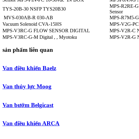
MPS-R2RE-G-TH
TYS-20B-30 NSFP TYS20B30
Sensor
MVS-030AB-R 030-AB
MPS-R7M5-G P
Vacuum Solenoid CVA-15HS
MPS-V2G-P
MPS-V3RC-G FLOW SENSOR DIGITAL
MPS-V2R-C 
MPS-V3RC-G-M Digital , , Myotoku
MPS-V2R-G 
sản phẩm liên quan
Van điều khiển Baelz
Van thủy lực Moog
Van bướm Belgicast
Van điều khiển ARCA