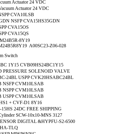
cuum Actuator 24 VDC
acuum Actuator 24 VDC
NSPP CVA10LSB
5GDN NSFP CVA15HS35GDN
SPP CVA15OS
SPP CVA15QS
M24B5R-8Y19
24B5R8Y19 A00SC23-Z06-028
m Switch
4BC 1Y15 CVB09HS24BC1Y15
D PRESSURE SOLENOID VALVE
C-24BL USPP CVK20HSABC24BL
B NSFP CVM10LSAB
B NSPP CVM10LSAB
B USPP CVM10LSAB
0HS1 + CVF-D1 8Y16
-15HS 24DC FREE SHIPPING
r Cylinder SCW-10x10-MNS 3127
ENSOR DIGITAL &HYPFU-S2-6500
GHA-TLQ
NSFP MPSP6NNG