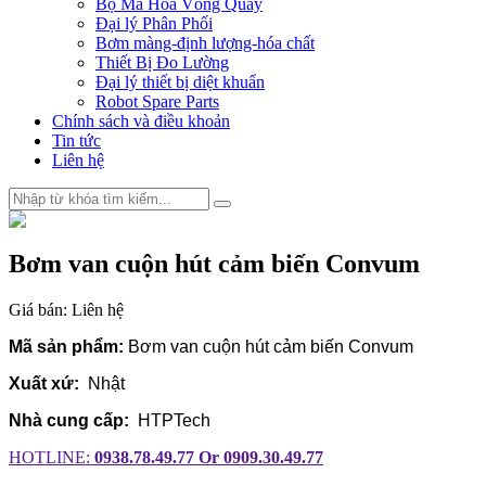
Bộ Mã Hóa Vòng Quay
Đại lý Phân Phối
Bơm màng-định lượng-hóa chất
Thiết Bị Đo Lường
Đại lý thiết bị diệt khuẩn
Robot Spare Parts
Chính sách và điều khoản
Tin tức
Liên hệ
Bơm van cuộn hút cảm biến Convum
Giá bán:
Liên hệ
Mã sản phẩm:
Bơm van cuộn hút cảm biến Convum
Xuất xứ:
Nhật
Nhà cung cấp:
HTPTech
HOTLINE:
0938.78.49.77 Or 0909.30.49.77