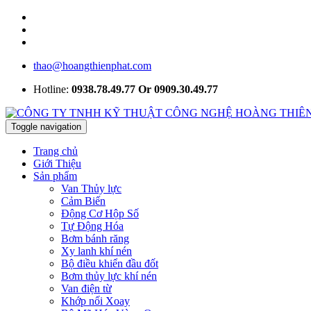
thao@hoangthienphat.com
Hotline:
0938.78.49.77 Or 0909.30.49.77
Toggle navigation
Trang chủ
Giới Thiệu
Sản phẩm
Van Thủy lực
Cảm Biến
Động Cơ Hộp Số
Tự Động Hóa
Bơm bánh răng
Xy lanh khí nén
Bộ điều khiển đầu đốt
Bơm thủy lực khí nén
Van điện từ
Khớp nối Xoay