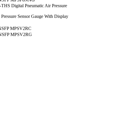
S Digital Pneumatic Air Pressure
ressure Sensor Gauge With Display
C
NSFP MPSV2RC
NSFP MPSV2RG