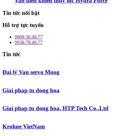
Van điều khiển thủy lực Hydra Force
Tin tức nổi bật
Hỗ trợ tực tuyến
0909.30.49.77
0938.78.49.77
Tin tức
Đại lý Van servo Moog
Giai phap tu dong hoa
Giai phap tu dong hoa, HTP Tech Co.,Ltd
Krohne VietNam