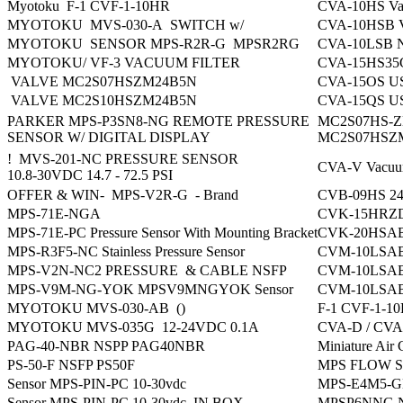
Myotoku F-1 CVF-1-10HR
CVA-10HS Va
MYOTOKU MVS-030-A SWITCH w/
CVA-10HSB V
MYOTOKU SENSOR MPS-R2R-G MPSR2RG
CVA-10LSB 
MYOTOKU/ VF-3 VACUUM FILTER
CVA-15HS3
VALVE MC2S07HSZM24B5N
CVA-15OS U
VALVE MC2S10HSZM24B5N
CVA-15QS U
PARKER MPS-P3SN8-NG REMOTE PRESSURE
MC2S07HS-Z
SENSOR W/ DIGITAL DISPLAY
MC2S07HSZM
! MVS-201-NC PRESSURE SENSOR
CVA-V Vacuu
10.8-30VDC 14.7 - 72.5 PSI
OFFER & WIN- MPS-V2R-G - Brand
CVB-09HS 2
MPS-71E-NGA
CVK-15HRZ
MPS-71E-PC Pressure Sensor With Mounting Bracket
CVK-20HSAB
MPS-R3F5-NC Stainless Pressure Sensor
CVM-10LSA
MPS-V2N-NC2 PRESSURE & CABLE NSFP
CVM-10LSA
MPS-V9M-NG-YOK MPSV9MNGYOK Sensor
CVM-10LSA
MYOTOKU MVS-030-AB ()
F-1 CVF-1-1
MYOTOKU MVS-035G 12-24VDC 0.1A
CVA-D / CVA
PAG-40-NBR NSPP PAG40NBR
Miniature Ai
PS-50-F NSFP PS50F
MPS FLOW S
Sensor MPS-PIN-PC 10-30vdc
MPS-E4M5-
Sensor MPS-PIN-PC 10-30vdc IN BOX
MPSP6NNG 