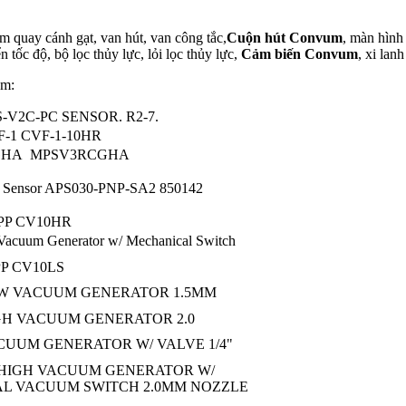
ơm quay cánh gạt, van hút, van công tắc,
Cuộn hút Convum
, màn hình 
n tốc độ, bộ lọc thủy lực, lỏi lọc thủy lực,
Cảm biến Convum
, xi lanh
am:
S-V2C-PC SENSOR. R2-7.
-1 CVF-1-10HR
GHA MPSV3RCGHA
Sensor APS030-PNP-SA2 850142
PP CV10HR
cuum Generator w/ Mechanical Switch
PP CV10LS
OW VACUUM GENERATOR 1.5MM
IGH VACUUM GENERATOR 2.0
CUUM GENERATOR W/ VALVE 1/4"
 HIGH VACUUM GENERATOR W/
L VACUUM SWITCH 2.0MM NOZZLE