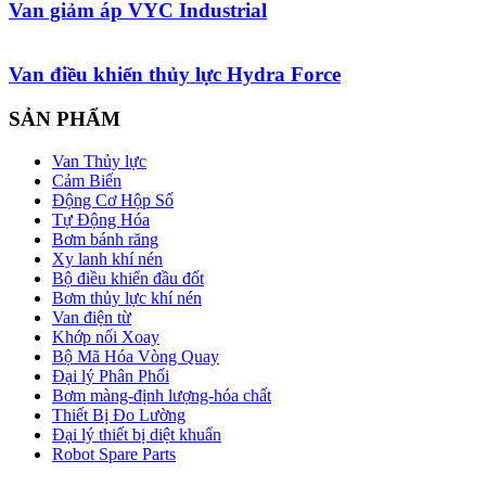
Van giảm áp VYC Industrial
Van điều khiển thủy lực Hydra Force
SẢN PHẨM
Van Thủy lực
Cảm Biến
Động Cơ Hộp Số
Tự Động Hóa
Bơm bánh răng
Xy lanh khí nén
Bộ điều khiển đầu đốt
Bơm thủy lực khí nén
Van điện từ
Khớp nối Xoay
Bộ Mã Hóa Vòng Quay
Đại lý Phân Phối
Bơm màng-định lượng-hóa chất
Thiết Bị Đo Lường
Đại lý thiết bị diệt khuẩn
Robot Spare Parts