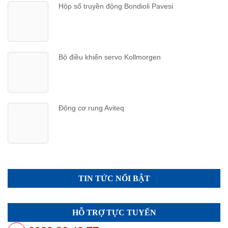
Hộp số truyền động Bondioli Pavesi
Bộ điều khiển servo Kollmorgen
Động cơ rung Aviteq
TIN TỨC NỔI BẬT
HỖ TRỢ TỰC TUYẾN