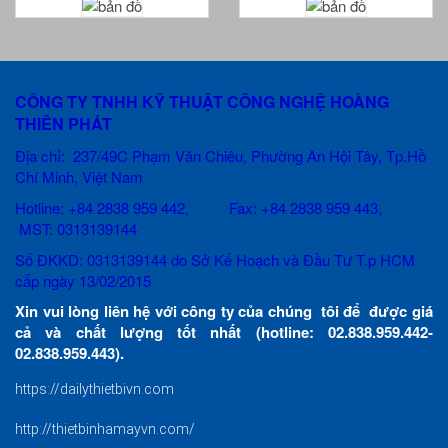
CÔNG TY TNHH KỸ THUẬT CÔNG NGHỆ HOÀNG
THIÊN PHÁT
Địa chỉ: 237/49C Phạm Văn Chiêu
, Phường An Hội Tây, Tp.Hồ
Chí Minh, Việt Nam
Hotline: +84 2838 959 442, Fax: +84 2838 959 443,
MST: 0313139144
Số ĐKKD: 0313139144 do Sở Kế Hoạch và Đầu Tư T.p HCM
cấp ngày 13/02/2015
Xin vui lòng liên hệ với công ty của chúng tôi để được giá
cả và chất lượng tốt nhất (hotline: 02.838.959.442-
02.838.959.443).
https://dailythietbivn.com
http://thietbinhamayvn.com/