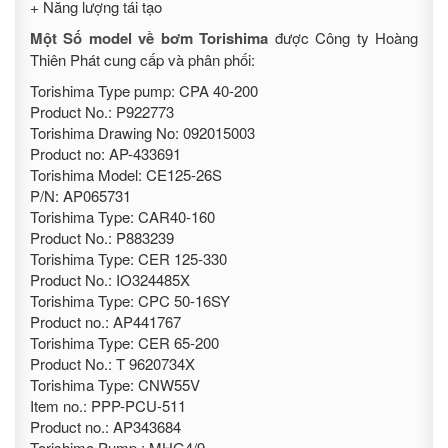
+ Năng lượng tái tạo
Một Số model về bơm Torishima
được Công ty Hoàng
Thiên Phát cung cấp và phân phối:
Torishima Type pump: CPA 40-200
Product No.: P922773
Torishima Drawing No: 092015003
Product no: AP-433691
Torishima Model: CE125-26S
P/N: AP065731
Torishima Type: CAR40-160
Product No.: P883239
Torishima Type: CER 125-330
Product No.: IO324485X
Torishima Type: CPC 50-16SY
Product no.: AP441767
Torishima Type: CER 65-200
Product No.: T 9620734X
Torishima Type: CNW55V
Item no.: PPP-PCU-511
Product no.: AP343684
Torishima Pump : MHG4/9