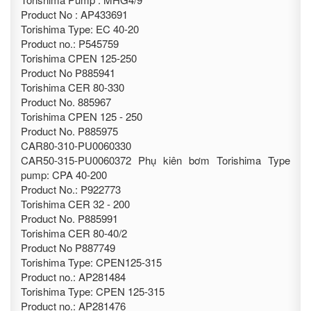
Product No : AP433691
Torishima Type: EC 40-20
Product no.: P545759
Torishima CPEN 125-250
Product No P885941
Torishima CER 80-330
Product No. 885967
Torishima CPEN 125 - 250
Product No. P885975
CAR80-310-PU0060330
CAR50-315-PU0060372 Phụ kiên bơm Torishima Type
pump: CPA 40-200
Product No.: P922773
Torishima CER 32 - 200
Product No. P885991
Torishima CER 80-40/2
Product No P887749
Torishima Type: CPEN125-315
Product no.: AP281484
Torishima Type: CPEN 125-315
Product no.: AP281476