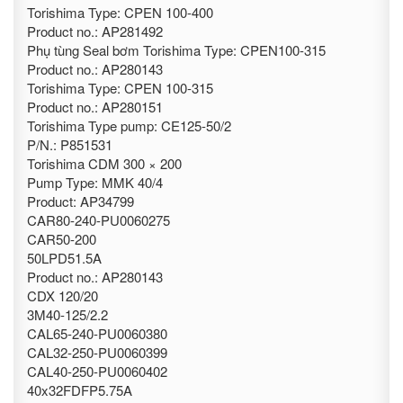
Torishima Type: CPEN 100-400
Product no.: AP281492
Phụ tùng Seal bơm Torishima Type: CPEN100-315
Product no.: AP280143
Torishima Type: CPEN 100-315
Product no.: AP280151
Torishima Type pump: CE125-50/2
P/N.: P851531
Torishima CDM 300 × 200
Pump Type: MMK 40/4
Product: AP34799
CAR80-240-PU0060275
CAR50-200
50LPD51.5A
Product no.: AP280143
CDX 120/20
3M40-125/2.2
CAL65-240-PU0060380
CAL32-250-PU0060399
CAL40-250-PU0060402
40x32FDFP5.75A