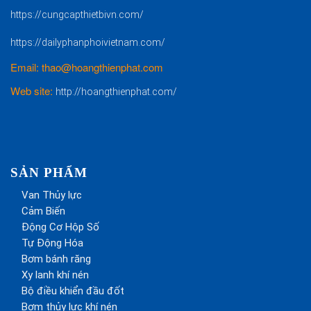
https://cungcapthietbivn.com/
https://dailyphanphoivietnam.com/
Email: thao@hoangthienphat.com
Web site:
http://hoangthienphat.com/
SẢN PHẨM
Van Thủy lực
Cảm Biến
Động Cơ Hộp Số
Tự Động Hóa
Bơm bánh răng
Xy lanh khí nén
Bộ điều khiển đầu đốt
Bơm thủy lực khí nén