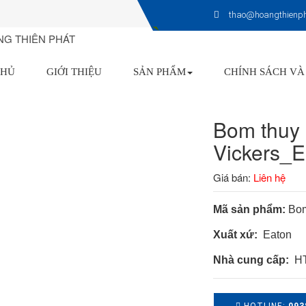
thao@hoangthienp
CHỦ
GIỚI THIỆU
SẢN PHẨM
CHÍNH SÁCH VÀ
Bom thuy l
Vickers_
Giá bán:
Liên hệ
Mã sản phẩm:
Bom
Xuất xứ:
Eaton
Nhà cung cấp:
HT