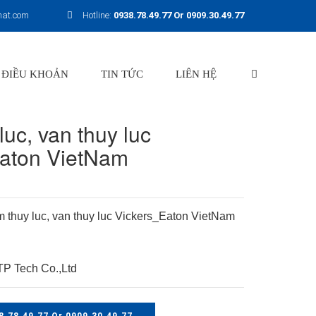
hat.com
Hotline:
0938.78.49.77 Or 0909.30.49.77
 ĐIỀU KHOẢN
TIN TỨC
LIÊN HỆ
uc, van thuy luc
Eaton VietNam
 thuy luc, van thuy luc Vickers_Eaton VietNam
P Tech Co.,Ltd