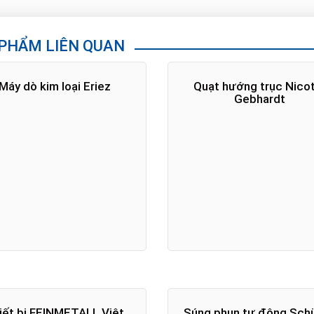
PHẨM LIÊN QUAN
Máy dò kim loại Eriez
Quạt hướng trục Nico
Gebhardt
iết bị FEINMETALL Việt
Súng phun tự động Sch