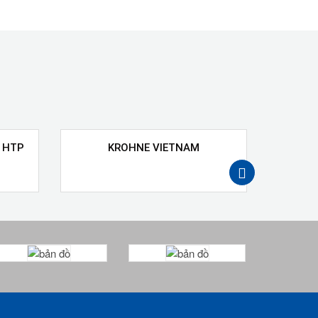
 HTP
KROHNE VIETNAM
GEFR
next