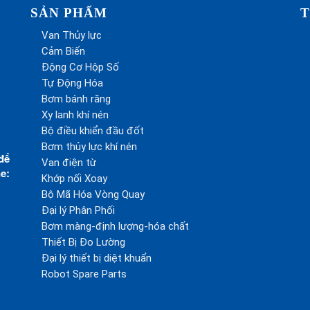
SẢN PHẨM
T
Van Thủy lực
Cảm Biến
Động Cơ Hộp Số
Tự Động Hóa
Bơm bánh răng
Xy lanh khí nén
Bộ điều khiển đầu đốt
Bơm thủy lực khí nén
để
Van điện từ
e:
Khớp nối Xoay
Bộ Mã Hóa Vòng Quay
Đại lý Phân Phối
Bơm màng-định lượng-hóa chất
Thiết Bị Đo Lường
Đại lý thiết bị diệt khuẩn
Robot Spare Parts