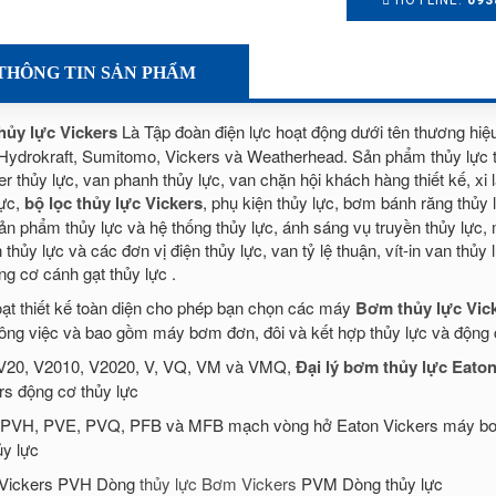
HOTLINE:
093
THÔNG TIN SẢN PHẨM
hủy lực Vickers
Là Tập đoàn điện lực hoạt động dưới tên thương hi
 Hydrokraft, Sumitomo, Vickers và Weatherhead. Sản phẩm thủy lực 
er thủy lực, van phanh thủy lực, van chặn hội khách hàng thiết kế, xi 
lực,
bộ lọc thủy lực Vickers
, phụ kiện thủy lực, bơm bánh răng thủy lự
ản phẩm thủy lực và hệ thống thủy lực, ánh sáng vụ truyền thủy lực,
 thủy lực và các đơn vị điện thủy lực, van tỷ lệ thuận, vít-in van th
ng cơ cánh gạt thủy lực .
oạt thiết kế toàn diện cho phép bạn chọn các máy
Bơm thủy lực Vic
ông việc và bao gồm máy bơm đơn, đôi và kết hợp thủy lực và động c
V20, V2010, V2020, V, VQ, VM và VMQ,
Đại lý bơm thủy lực Eaton
rs động cơ thủy lực
PVH, PVE, PVQ, PFB và MFB mạch vòng hở Eaton Vickers máy bơm
ủy lực
Vickers PVH Dòng
thủy lực Bơm Vickers
PVM Dòng thủy lực