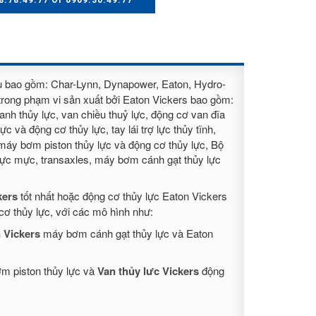
8.78.49.77 Or 0909.30.49.77
ệu bao gồm: Char-Lynn, Dynapower, Eaton, Hydro-
trong phạm vi sản xuất bởi Eaton Vickers bao gồm:
lanh thủy lực, van chiều thuỷ lực, động cơ van đĩa
c và động cơ thủy lực, tay lái trợ lực thủy tĩnh,
 máy bơm piston thủy lực và động cơ thủy lực, Bộ
ủy lực mực, transaxles, máy bơm cánh gạt thủy lực
kers
tốt nhất hoặc động cơ thủy lực Eaton Vickers
ơ thủy lực, với các mô hình như:
 Vickers
máy bơm cánh gạt thủy lực và Eaton
 piston thủy lực và
Van thủy lưc Vickers
động