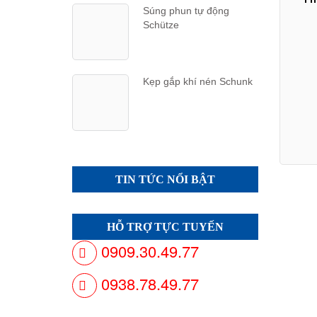
Súng phun tự động
Schütze
Kẹp gắp khí nén Schunk
TIN TỨC NỔI BẬT
HỖ TRỢ TỰC TUYẾN
0909.30.49.77
0938.78.49.77