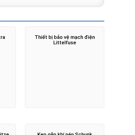
tra
Thiết bị bảo vệ mạch điện
Littelfuse
ütze
Kẹp gắp khí nén Schunk