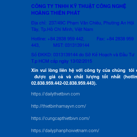
CÔNG TY TNHH KỸ THUẬT CÔNG NGHỆ
HOÀNG THIÊN PHÁT
Địa chỉ: 237/49C Phạm Văn Chiêu
, Phường An Hội
Tây, Tp.Hồ Chí Minh, Việt Nam
Hotline: +84 2838 959 442, Fax: +84 2838 959
443, MST: 0313139144
Số ĐKKD: 0313139144 do Sở Kế Hoạch và Đầu Tư
T.p HCM cấp ngày 13/02/2015
Xin vui lòng liên hệ với công ty của chúng tôi 
được giá cả và chất lượng tốt nhất (hotlin
02.838.959.442-02.838.959.443).
https://dailythietbivn.com
http://thietbinhamayvn.com/
https://cungcapthietbivn.com/
https://dailyphanphoivietnam.com/