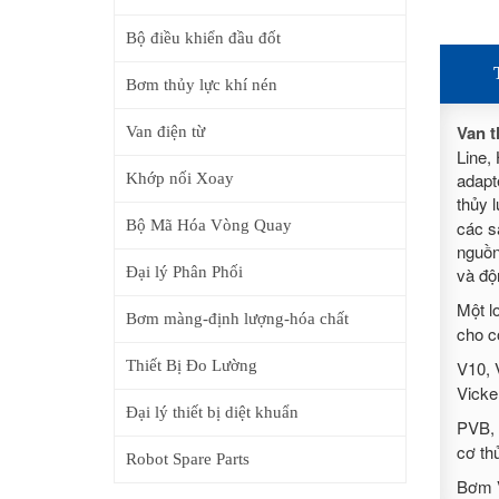
Bộ điều khiển đầu đốt
Bơm thủy lực khí nén
Van t
Van điện từ
Line,
adapt
Khớp nối Xoay
thủy 
Bộ Mã Hóa Vòng Quay
các s
nguồn
Đại lý Phân Phối
và độ
Một l
Bơm màng-định lượng-hóa chất
cho c
Thiết Bị Đo Lường
V10, 
Vicke
Đại lý thiết bị diệt khuẩn
PVB, 
cơ th
Robot Spare Parts
Bơm 