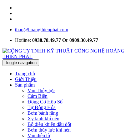
thao@hoangthienphat.com
Hotline:
0938.78.49.77 Or 0909.30.49.77
Toggle navigation
Trang chủ
Giới Thiệu
Sản phẩm
Van Thủy lực
Cảm Biến
Động Cơ Hộp Số
Tự Động Hóa
Bơm bánh răng
Xy lanh khí nén
Bộ điều khiển đầu đốt
Bơm thủy lực khí nén
Van điện từ