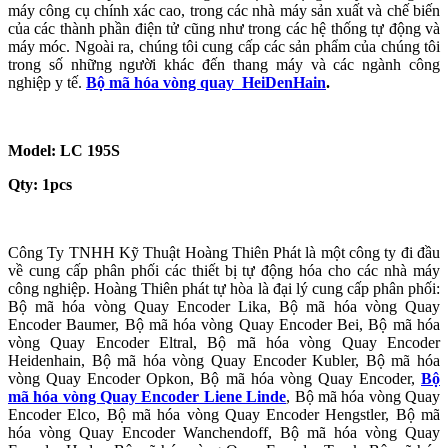
máy công cụ chính xác cao, trong các nhà máy sản xuất và chế biến
của các thành phần điện tử cũng như trong các hệ thống tự động và
máy móc. Ngoài ra, chúng tôi cung cấp các sản phẩm của chúng tôi
trong số những người khác đến thang máy và các ngành công
nghiệp y tế.
Bộ mã hóa vòng quay HeiDenHain
.
Model: LC 195S
Qty: 1pcs
Công Ty TNHH Kỹ Thuật Hoàng Thiên Phát là một công ty đi đầu
về cung cấp phân phối các thiết bị tự động hóa cho các nhà máy
công nghiệp. Hoàng Thiên phát tự hòa là đại lý cung cấp phân phối:
Bộ mã hóa vòng Quay Encoder Lika, Bộ mã hóa vòng Quay
Encoder Baumer, Bộ mã hóa vòng Quay Encoder Bei, Bộ mã hóa
vòng Quay Encoder Eltral, Bộ mã hóa vòng Quay Encoder
Heidenhain, Bộ mã hóa vòng Quay Encoder Kubler, Bộ mã hóa
vòng Quay Encoder Opkon, Bộ mã hóa vòng Quay Encoder,
Bộ
mã hóa vòng Quay Encoder Liene Linde
, Bộ mã hóa vòng Quay
Encoder Elco, Bộ mã hóa vòng Quay Encoder Hengstler, Bộ mã
hóa vòng Quay Encoder Wanchendoff, Bộ mã hóa vòng Quay