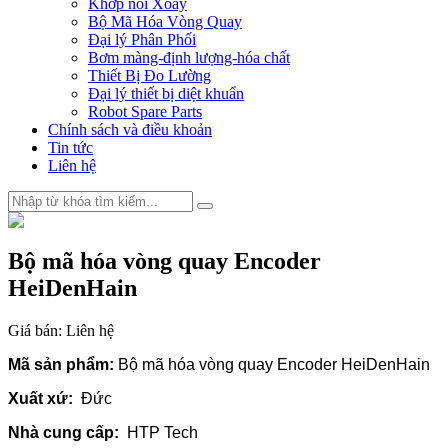
Khớp nối Xoay
Bộ Mã Hóa Vòng Quay
Đại lý Phân Phối
Bơm màng-định lượng-hóa chất
Thiết Bị Đo Lường
Đại lý thiết bị diệt khuẩn
Robot Spare Parts
Chính sách và điều khoản
Tin tức
Liên hệ
Bộ mã hóa vòng quay Encoder
HeiDenHain
Giá bán:
Liên hệ
Mã sản phẩm:
Bộ mã hóa vòng quay Encoder HeiDenHain
Xuất xứ:
Đức
Nhà cung cấp:
HTP Tech