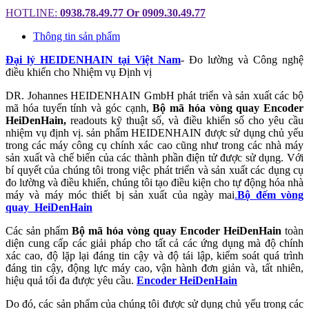
HOTLINE:
0938.78.49.77 Or 0909.30.49.77
Thông tin sản phẩm
Đại lý HEIDENHAIN tại Việt Nam
- Đo lường và Công nghệ
điều khiển cho Nhiệm vụ Định vị
DR. Johannes HEIDENHAIN GmbH phát triển và sản xuất các bộ
mã hóa tuyến tính và góc cạnh,
Bộ mã hóa vòng quay Encoder
HeiDenHain,
readouts kỹ thuật số, và điều khiển số cho yêu cầu
nhiệm vụ định vị. sản phẩm HEIDENHAIN được sử dụng chủ yếu
trong các máy công cụ chính xác cao cũng như trong các nhà máy
sản xuất và chế biến của các thành phần điện tử được sử dụng. Với
bí quyết của chúng tôi trong việc phát triển và sản xuất các dụng cụ
đo lường và điều khiển, chúng tôi tạo điều kiện cho tự động hóa nhà
máy và máy móc thiết bị sản xuất của ngày mai
.
Bộ đếm vòng
quay HeiDenHain
Các sản phẩm
Bộ mã hóa vòng quay Encoder HeiDenHain
toàn
diện cung cấp các giải pháp cho tất cả các ứng dụng mà độ chính
xác cao, độ lặp lại đáng tin cậy và độ tái lập, kiểm soát quá trình
đáng tin cậy, động lực máy cao, vận hành đơn giản và, tất nhiên,
hiệu quả tối đa được yêu cầu.
Encoder HeiDenHain
Do đó, các sản phẩm của chúng tôi được sử dụng chủ yếu trong các