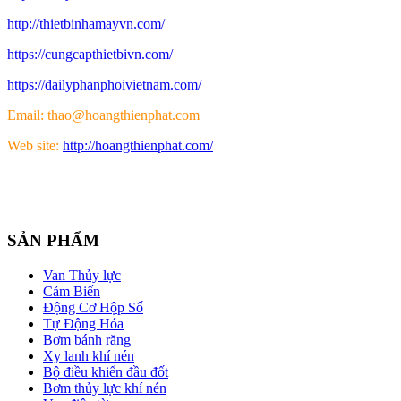
http://thietbinhamayvn.com/
https://cungcapthietbivn.com/
https://dailyphanphoivietnam.com/
Email: thao@hoangthienphat.com
Web site:
http://hoangthienphat.com/
SẢN PHẨM
Van Thủy lực
Cảm Biến
Động Cơ Hộp Số
Tự Động Hóa
Bơm bánh răng
Xy lanh khí nén
Bộ điều khiển đầu đốt
Bơm thủy lực khí nén