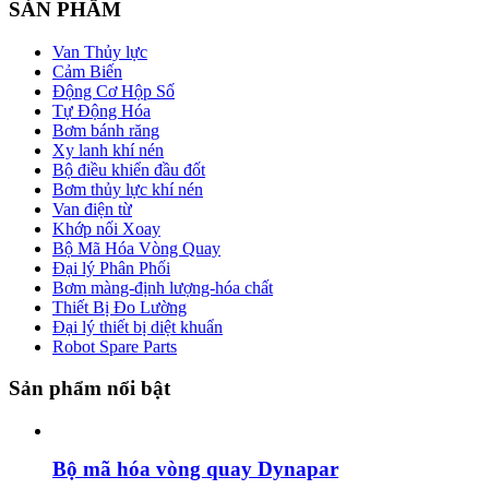
SẢN PHẨM
Van Thủy lực
Cảm Biến
Động Cơ Hộp Số
Tự Động Hóa
Bơm bánh răng
Xy lanh khí nén
Bộ điều khiển đầu đốt
Bơm thủy lực khí nén
Van điện từ
Khớp nối Xoay
Bộ Mã Hóa Vòng Quay
Đại lý Phân Phối
Bơm màng-định lượng-hóa chất
Thiết Bị Đo Lường
Đại lý thiết bị diệt khuẩn
Robot Spare Parts
Sản phẩm nổi bật
Bộ mã hóa vòng quay Dynapar