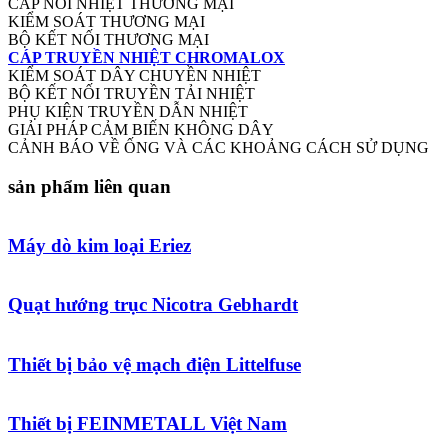
CÁP NỐI NHIỆT THƯƠNG MẠI
KIỂM SOÁT THƯƠNG MẠI
BỘ KẾT NỐI THƯƠNG MẠI
CÁP TRUYỀN NHIỆT CHROMALOX
KIỂM SOÁT DÂY CHUYỀN NHIỆT
BỘ KẾT NỐI TRUYỀN TẢI NHIỆT
PHỤ KIỆN TRUYỀN DẪN NHIỆT
GIẢI PHÁP CẢM BIẾN KHÔNG DÂY
CẢNH BÁO VỀ ỐNG VÀ CÁC KHOẢNG CÁCH SỬ DỤNG
sản phẩm liên quan
Máy dò kim loại Eriez
Quạt hướng trục Nicotra Gebhardt
Thiết bị bảo vệ mạch điện Littelfuse
Thiết bị FEINMETALL Việt Nam