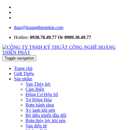
thao@hoangthienphat.com
Hotline:
0938.78.49.77 Or 0909.30.49.77
Toggle navigation
Trang chủ
Giới Thiệu
Sản phẩm
Van Thủy lực
Cảm Biến
Động Cơ Hộp Số
Tự Động Hóa
Bơm bánh răng
Xy lanh khí nén
Bộ điều khiển đầu đốt
Bơm thủy lực khí nén
Van điện từ