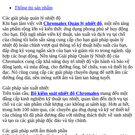
Thông tin sản phẩm
Các giải pháp quản lý nhiệt độ
Khi bạn làm việc với
Chromalox Quản lý nhiệt độ
, một nền tảng
sản phẩm rộng lớn và kiến ​​thức ứng dụng phong phú sẽ huy động
cho bạn. Đội ngũ nhân viên kỹ thuật, sản xuất và dịch vụ tại chỗ
của chúng tôi luôn sẵn sàng cung cấp cho bạn giải pháp quản lý
nhiệt độ hoàn chỉnh vượt quá thông số kỹ thuật hiệu suất của bạn,
đáp ứng kỳ vọng ngân sách của bạn và giảm rủi ro trong ngành. tập
hợp các hoạt động. Nền tảng Giải pháp Quản lý Nhiệt độ của
Chromalox cung cấp khả năng duy trì nhiệt độ vận hành và bảo vệ
đông lạnh, và mùa đông, cho đường ống, bể chứa, van và thiết bị đo
đạc. Nó cũng cung cấp các giải pháp chuyên dụng để sưởi ấm các
đường ống dài, nền móng sưởi ấm và làm tan băng tuyết.
Giải pháp sản xuất nhiệt
Trên toàn cầu,
Bộ kiểm soát nhiệt độ Chromalox
mang đến một
đẳng cấp kinh nghiệm kỹ thuật tạo nhiệt, quan tâm đến dịch vụ tại
chỗ và các sản phẩm chất lượng cao không ai sánh kịp. Hơn ai hết,
trong hơn 100 năm qua, các chuyên gia ứng dụng và kỹ sư thiết kế
của chúng tôi đã phải đương đầu với những thách thức về sinh nhiệt
và tạo ra các giải pháp độc đáo và tùy chỉnh.
Các giải pháp sưởi ấm thành phần