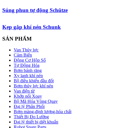
Súng phun tự động Schütze
Kẹp gắp khí nén Schunk
SẢN PHẨM
Van Thủy lực
Cảm Biến
Động Cơ Hộp Số
Tự Động Hóa
Bơm bánh răng
Xy lanh khí nén
Bộ điều khiển đầu đốt
Bơm thủy lực khí nén
Van điện từ
Khớp nối Xoay
Bộ Mã Hóa Vòng Quay
Đại lý Phân Phối
Bơm màng-định lượng-hóa chất
Thiết Bị Đo Lường
Đại lý thiết bị diệt khuẩn
Robot Spare Parts