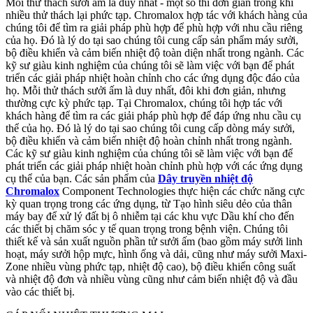
Mỗi thử thách sưởi ấm là duy nhất - một số thì đơn giản trong khi
nhiều thử thách lại phức tạp. Chromalox hợp tác với khách hàng của
chúng tôi để tìm ra giải pháp phù hợp để phù hợp với nhu cầu riêng
của họ. Đó là lý do tại sao chúng tôi cung cấp sản phẩm máy sưởi,
bộ điều khiển và cảm biến nhiệt độ toàn diện nhất trong ngành. Các
kỹ sư giàu kinh nghiệm của chúng tôi sẽ làm việc với bạn để phát
triển các giải pháp nhiệt hoàn chỉnh cho các ứng dụng độc đáo của
họ. Mỗi thử thách sưởi ấm là duy nhất, đôi khi đơn giản, nhưng
thường cực kỳ phức tạp. Tại Chromalox, chúng tôi hợp tác với
khách hàng để tìm ra các giải pháp phù hợp để đáp ứng nhu cầu cụ
thể của họ. Đó là lý do tại sao chúng tôi cung cấp dòng máy sưởi,
bộ điều khiển và cảm biến nhiệt độ hoàn chỉnh nhất trong ngành.
Các kỹ sư giàu kinh nghiệm của chúng tôi sẽ làm việc với bạn để
phát triển các giải pháp nhiệt hoàn chỉnh phù hợp với các ứng dụng
cụ thể của bạn. Các sản phẩm của
Dây truyền nhiệt độ
Chromalox
Component Technologies thực hiện các chức năng cực
kỳ quan trọng trong các ứng dụng, từ Tạo hình siêu dẻo của thân
máy bay để xử lý đất bị ô nhiễm tại các khu vực Dầu khí cho đến
các thiết bị chăm sóc y tế quan trọng trong bệnh viện. Chúng tôi
thiết kế và sản xuất nguồn phần tử sưởi ấm (bao gồm máy sưởi linh
hoạt, máy sưởi hộp mực, hình ống và dải, cũng như máy sưởi Maxi-
Zone nhiều vùng phức tạp, nhiệt độ cao), bộ điều khiển công suất
và nhiệt độ đơn và nhiều vùng cũng như cảm biến nhiệt độ và đầu
vào các thiết bị.