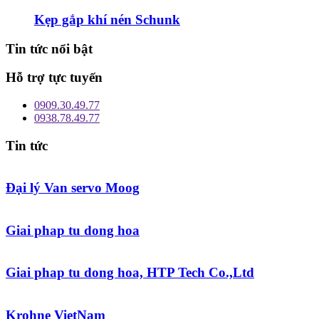
Kẹp gắp khí nén Schunk
Tin tức nổi bật
Hỗ trợ tực tuyến
0909.30.49.77
0938.78.49.77
Tin tức
Đại lý Van servo Moog
Giai phap tu dong hoa
Giai phap tu dong hoa, HTP Tech Co.,Ltd
Krohne VietNam