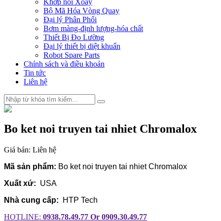
Khớp nối Xoay
Bộ Mã Hóa Vòng Quay
Đại lý Phân Phối
Bơm màng-định lượng-hóa chất
Thiết Bị Đo Lường
Đại lý thiết bị diệt khuẩn
Robot Spare Parts
Chính sách và điều khoản
Tin tức
Liên hệ
Bo ket noi truyen tai nhiet Chromalox
Giá bán:
Liên hệ
Mã sản phẩm:
Bo ket noi truyen tai nhiet Chromalox
Xuất xứ:
USA
Nhà cung cấp:
HTP Tech
HOTLINE:
0938.78.49.77 Or 0909.30.49.77